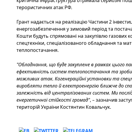
критична інфраструктура отримала серйозні по
терористичних атак РФ.
Грант надається на реалізацію Частини 2 інвести
енергозабезпечення у зимовий період та постача
Кошти будуть спрямовані на закупівлю газових к
спецтехніки, спеціалізованого обладнання та мате
теплопостачання.
"Обладнання, що буде закуплене в рамках цього п
ефективність систем теплопостачання та зроби
можливих атак. Когенераційні установки та спец
виробляти тепло й електроенергію ближче до сп
залежність від централізованих систем. Ми послі
енергетичної стійкості громад
"
, – зазначив заст
територій України Костянтин Ковальчук.