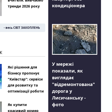
вчителя: вивчаємо
кондиціонера
тренди 2026 року
- весь СВІТ ЗАХОПЛЕНЬ
К
У мережі
Які рішення для
показали, як
бізнесу пропонує
виглядає
"Київстар": сервіси
"відремонтована"
для розвитку та
дорога у
оптимізації роботи
Лисичанську -
фото
Як купити
красивий номер