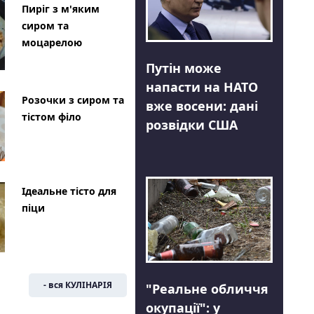
Пиріг з м'яким
сиром та
моцарелою
Путін може
напасти на НАТО
Розочки з сиром та
вже восени: дані
тістом філо
розвідки США
Ідеальне тісто для
піци
- вся КУЛІНАРІЯ
"Реальне обличчя
окупації": у