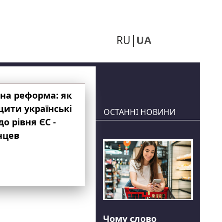
RU
UA
на реформа: як
ити українські
ОСТАННІ НОВИНИ
до рівня ЄС -
нцев
Чому слово