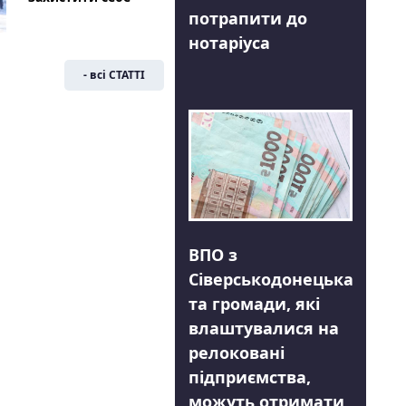
потрапити до
нотаріуса
- всі СТАТТІ
ВПО з
Сіверськодонецька
та громади, які
влаштувалися на
релоковані
підприємства,
можуть отримати