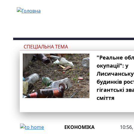
Перейти до основного вмісту
СПЕЦІАЛЬНА ТЕМА
"Реальне об
окупації": у
Лисичанську
будинків рос
гігантські з
сміття
ЕКОНОМІКА
10:56,