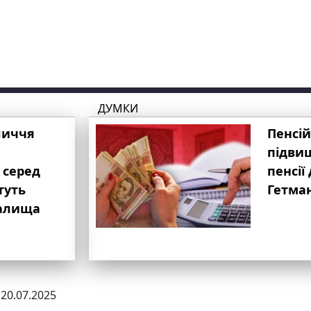
ДУМКИ
личчя
Пенсій
підвищ
 серед
пенсії 
туть
Гетма
валища
 20.07.2025