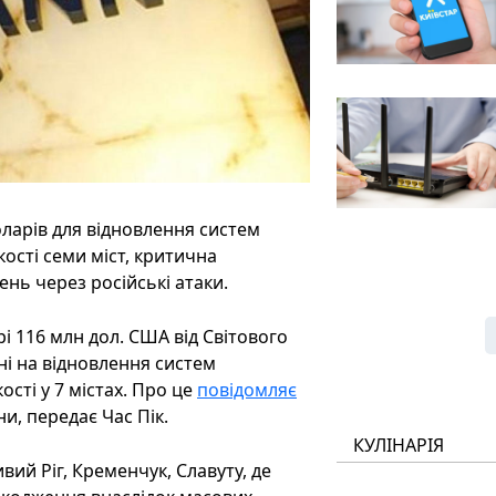
оларів для відновлення систем
ості семи міст, критична
нь через російські атаки.
і 116 млн дол. США від Світового
ні на відновлення систем
сті у 7 містах. Про це
повідомляє
и, передає Час Пік.
КУЛІНАРІЯ
вий Ріг, Кременчук, Славуту, де