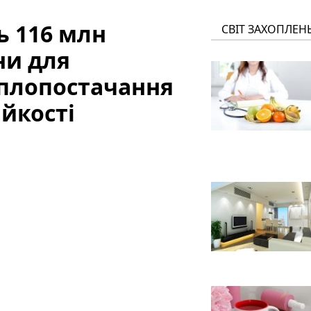
ь 116 млн
СВІТ ЗАХОПЛЕН
ни для
еплопостачання
ійкості