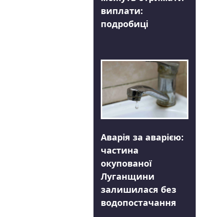
виплати:
подробиці
Аварія за аварією:
частина
окупованої
Луганщини
залишилася без
водопостачання