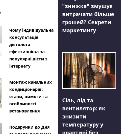
"знижка" змушує
Ь
витрачати більше
грошей? Секрети
маркетингу
Чому індивідуальна
консультація
дієтолога
ефективніша за
популярні дієти з
інтернету
Монтаж канальних
кондиціонерів:
етапи, вимоги та
Сіль, лід та
особливості
вентилятор: як
встановлення
знизити
температуру у
Подарунки до Дня
квартирі без