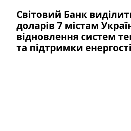
Світовий Банк виділит
доларів 7 містам Украї
відновлення систем т
та підтримки енергост