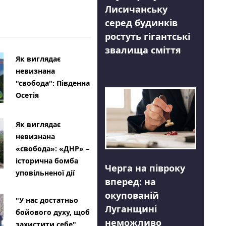
Лисичанську
серед будинків
ростуть гігантські
звалища сміття
Як виглядає
невизнана
"свобода": Південна
Осетія
Як виглядає
невизнана
«свобода»: «ДНР» –
історична бомба
Черга на півроку
уповільненої дії
вперед: на
окупованій
"У нас достатньо
Луганщині
бойового духу, щоб
неможливо
захистити себе"