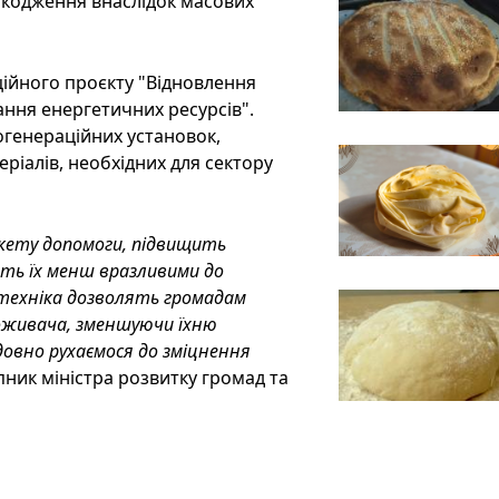
шкодження внаслідок масових
ційного проєкту "Відновлення
ння енергетичних ресурсів".
огенераційних установок,
ріалів, необхідних для сектору
акету допомоги, підвищить
ть їх менш вразливими до
техніка дозволять громадам
оживача, зменшуючи їхню
довно рухаємося до зміцнення
упник міністра розвитку громад та