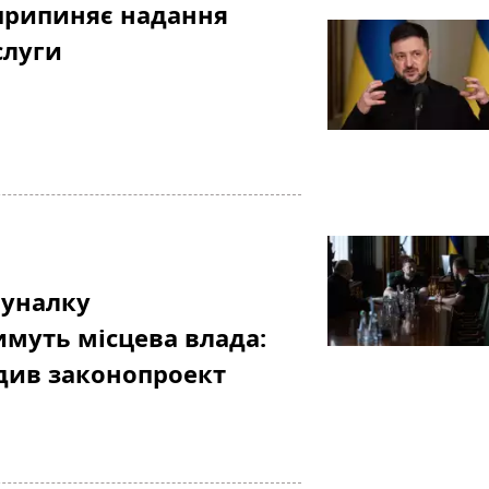
припиняє надання
слуги
муналку
муть місцева влада:
див законопроект