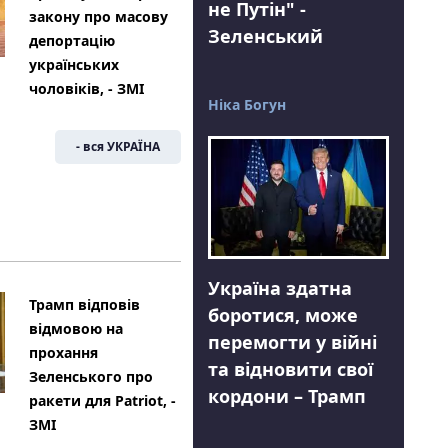
не Путін" -
закону про масову
Зеленський
депортацію
українських
чоловіків, - ЗМІ
Ніка Богун
- вся УКРАЇНА
Україна здатна
Трамп відповів
боротися, може
відмовою на
перемогти у війні
прохання
та відновити свої
Зеленського про
кордони – Трамп
ракети для Patriot, -
ЗМІ