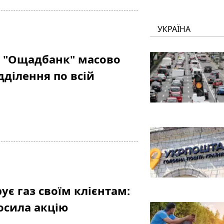
УКРАЇНА
і "Ощадбанк" масово
дділення по всій
ує газ своїм клієнтам:
осила акцію