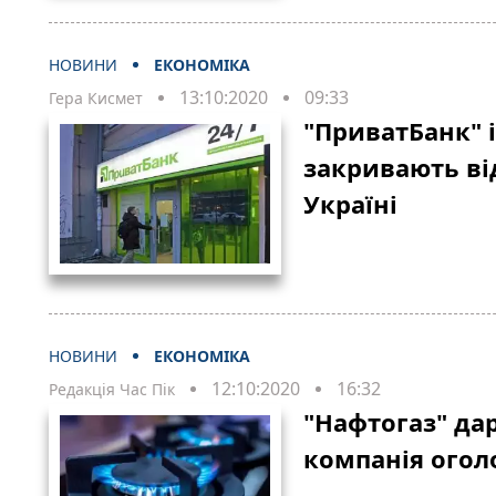
НОВИНИ
ЕКОНОМІКА
13:10:2020
09:33
Гера Кисмет
"ПриватБанк" 
закривають ві
Україні
НОВИНИ
ЕКОНОМІКА
12:10:2020
16:32
Редакція Час Пік
"Нафтогаз" дар
компанія огол