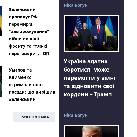
Ніка Богун
Зеленський
пропонує РФ
перемир'я,
"заморожування"
війни по лінії
фронту та "тяжкі
переговори", - ОП
Україна здатна
боротися, може
Умєров та
перемогти у війні
Клименко
отримали нові
та відновити свої
посади: що вирішив
кордони – Трамп
Зеленський
Ніка Богун
- вся ПОЛІТИКА