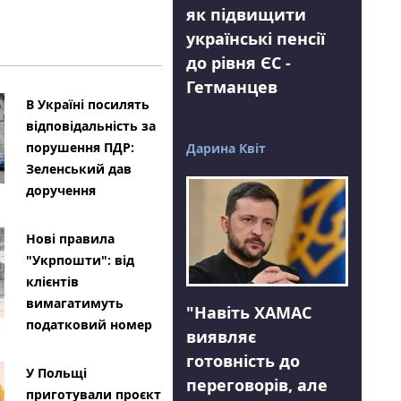
як підвищити
українські пенсії
до рівня ЄС -
Гетманцев
В Україні посилять
відповідальність за
порушення ПДР:
Дарина Квіт
Зеленський дав
доручення
Нові правила
"Укрпошти": від
клієнтів
вимагатимуть
"Навіть ХАМАС
податковий номер
виявляє
готовність до
У Польщі
переговорів, але
приготували проєкт