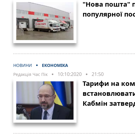
"Нова пошта" 
популярної по
НОВИНИ
ЕКОНОМІКА
10:10:2020
21:50
Редакція Час Пік
Тарифи на ко
встановлювати
Кабмін затвер