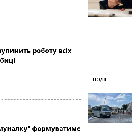
зупинить роботу всіх
обиці
ПОДІЇ
омуналку" формуватиме