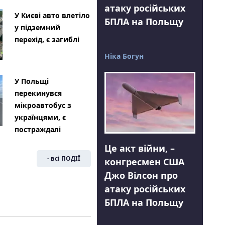
атаку російських
У Києві авто влетіло
БПЛА на Польщу
у підземний
перехід, є загиблі
Ніка Богун
У Польщі
перекинувся
мікроавтобус з
українцями, є
постраждалі
Це акт війни, –
- всі ПОДІЇ
конгресмен США
Джо Вілсон про
атаку російських
БПЛА на Польщу