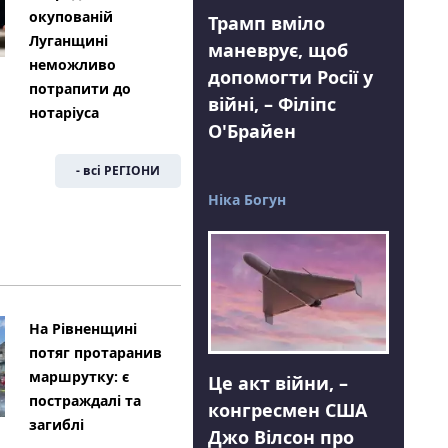
окупованій
Трамп вміло
Луганщині
маневрує, щоб
неможливо
допомогти Росії у
потрапити до
війні, – Філіпс
нотаріуса
О'Брайен
- всі РЕГІОНИ
Ніка Богун
На Рівненщині
потяг протаранив
маршрутку: є
Це акт війни, –
постраждалі та
конгресмен США
загиблі
Джо Вілсон про