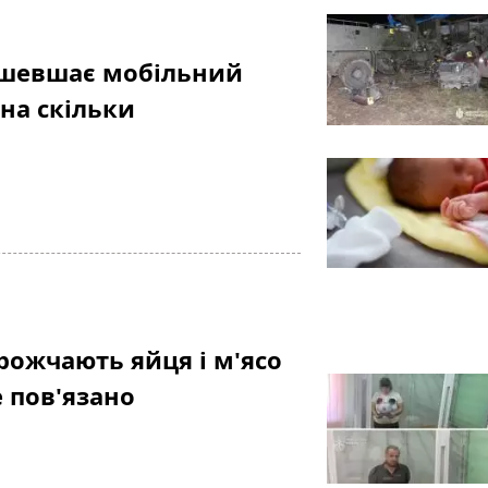
ешевшає мобільний
 на скільки
рожчають яйця і м'ясо
е пов'язано