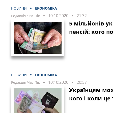
НОВИНИ
ЕКОНОМІКА
10:10:2020
21:32
Редакція Час Пік
5 мільйонів ук
пенсій: кого п
НОВИНИ
ЕКОНОМІКА
10:10:2020
20:57
Редакція Час Пік
Українцям можу
кого і коли це