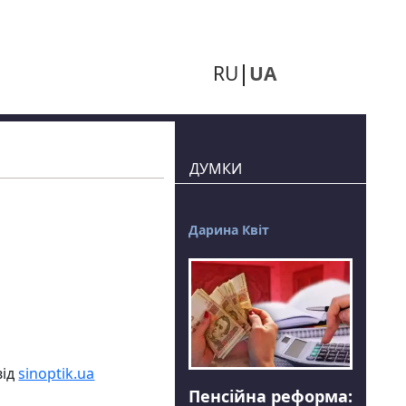
RU
UA
ДУМКИ
Дарина Квіт
від
sinoptik.ua
Пенсійна реформа: