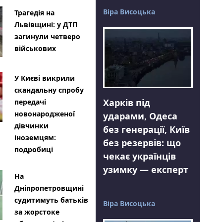
Віра Висоцька
Трагедія на
Львівщині: у ДТП
загинули четверо
військових
У Києві викрили
скандальну спробу
Харків під
передачі
новонародженої
ударами, Одеса
дівчинки
без генерації, Київ
іноземцям:
без резервів: що
подробиці
чекає українців
узимку — експерт
На
Дніпропетровщині
судитимуть батьків
Віра Висоцька
за жорстоке