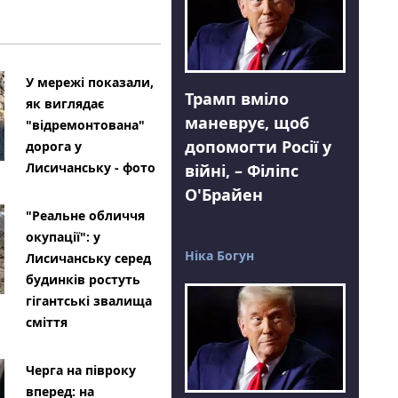
У мережі показали,
Трамп вміло
як виглядає
маневрує, щоб
"відремонтована"
допомогти Росії у
дорога у
Лисичанську - фото
війні, – Філіпс
О'Брайен
"Реальне обличчя
окупації": у
Ніка Богун
Лисичанську серед
будинків ростуть
гігантські звалища
сміття
Черга на півроку
вперед: на