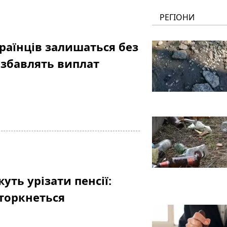
РЕГІОНИ
раїнців залишаться без
озбавлять виплат
ть урізати пенсії:
 торкнеться