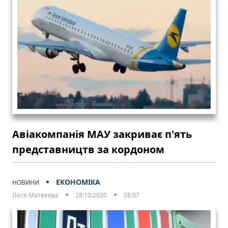
Авіакомпанія МАУ закриває п'ять
представництв за кордоном
ЕКОНОМІКА
НОВИНИ
Леся Матвеева
28:10:2020
08:07