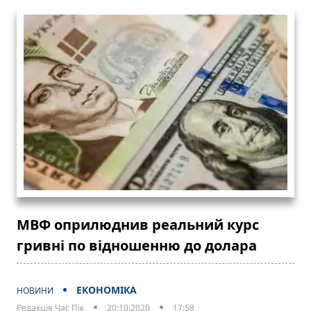
МВФ оприлюднив реальний курс
гривні по відношенню до долара
ЕКОНОМІКА
НОВИНИ
Редакція Час Пік
20:10:2020
17:58