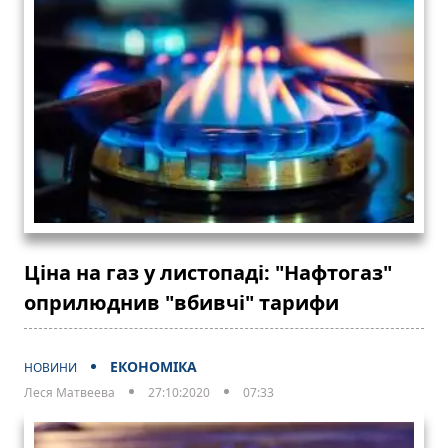
Ціна на газ у листопаді: "Нафтогаз"
оприлюднив "вбивчі" тарифи
ЕКОНОМІКА
НОВИНИ
Леся Матвеева
27:10:2020
07:33