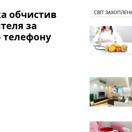
а обчистив
СВІТ ЗАХОПЛЕН
ятеля за
 телефону