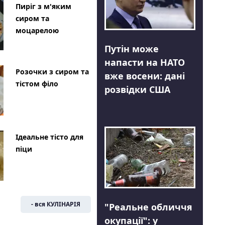
Пиріг з м'яким
сиром та
моцарелою
Путін може
напасти на НАТО
Розочки з сиром та
вже восени: дані
тістом філо
розвідки США
Ідеальне тісто для
піци
- вся КУЛІНАРІЯ
"Реальне обличчя
окупації": у