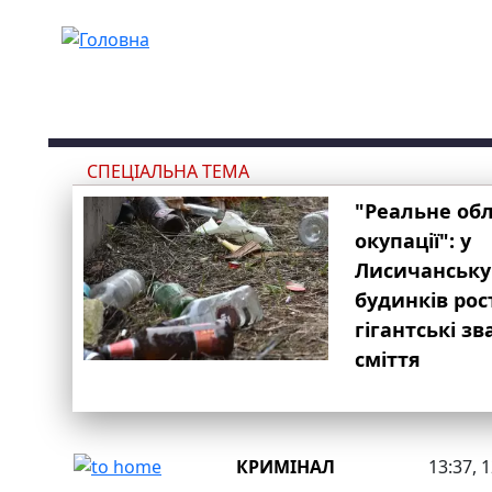
Перейти до основного вмісту
СПЕЦІАЛЬНА ТЕМА
"Реальне об
окупації": у
Лисичанську
будинків рос
гігантські з
сміття
КРИМІНАЛ
13:37, 