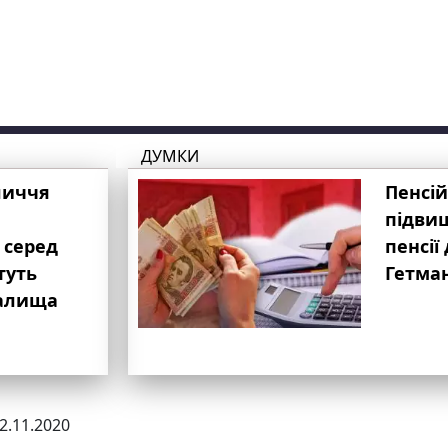
ДУМКИ
личчя
Пенсій
підвищ
 серед
пенсії 
туть
Гетма
валища
12.11.2020