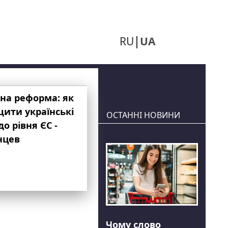
RU
UA
на реформа: як
ити українські
ОСТАННІ НОВИНИ
до рівня ЄС -
нцев
Чому слово