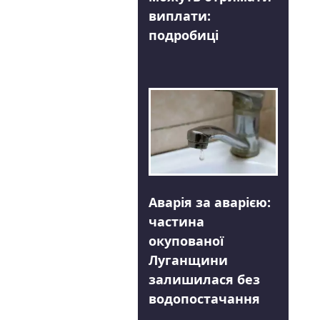
виплати:
подробиці
Аварія за аварією:
частина
окупованої
Луганщини
залишилася без
водопостачання