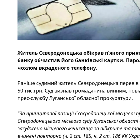
Житель Сєвєродонецька обікрав п'яного прия
банку обчистив його банківські картки. Паро
чохлом вкраденого телефону.
Раніше судимий житель Сєвєродонецька перевів 
50 тис.грн. Суд визнав громадянина винним, пові
прес-службу Луганської обласної прокуратури.
"За принципової позиції Сєвєродонецької місцевої
Сєвєродонецького міського суду Луганської області 
засуджено місцевого мешканця за відкрите та та
вчинені повторно (ч. 2 ст. 185, ч. 2 ст. 186 КК Укра