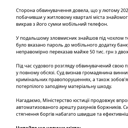
Сторона обвинувачення довела, що у лютому 202
побачивши у житловому кварталі міста знайомого 
викрав з його сумки мобільний телефон.
У подальшому зловмисник знайшов під чохлом т
було вказано пароль до мобільного додатку банку
неправомірно переказав майже 50 тис. грн з двох
Під час судового розгляду обвинувачений свою п
у повному обсязі. Суд визнав громадянина винни
кримінальних правопорушеннях, а також зобов'я
потерпілого заподіяну матеріальну шкоду.
Нагадаємо, Міністерство юстиції продовжує впр
автоматизованого арешту рахунків боржників. С
стягнення боргів набагато швидше та ефективні