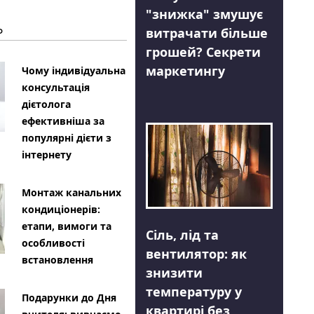
"знижка" змушує
Ь
витрачати більше
грошей? Секрети
маркетингу
Чому індивідуальна
консультація
дієтолога
ефективніша за
популярні дієти з
інтернету
Монтаж канальних
кондиціонерів:
етапи, вимоги та
Сіль, лід та
особливості
вентилятор: як
встановлення
знизити
температуру у
Подарунки до Дня
квартирі без