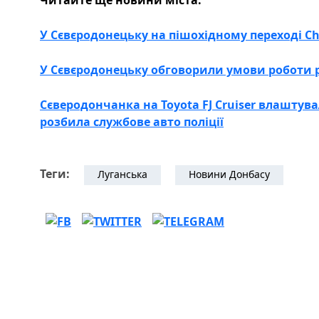
Читайте ще новини міста:
У Сєвєродонецьку на пішохідному переході Ch
У Сєвєродонецьку обговорили умови роботи р
Сєверодончанка на Toyota FJ Cruiser влаштув
розбила службове авто поліції
Теги:
Луганська
Новини Донбасу