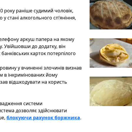
0 року раніше судимий чоловік,
у стані алкогольного сп’яніння,
елефону аркуш папера на якому
. Увійшовши до додатку, він
 банківських карток потерпілого
ровину у вчиненні злочинів визнав
м в інкримінованих йому
зав відшкодувати на користь
овадження системи
истема дозволяє здійснювати
ше,
блокуючи рахунок боржника
.