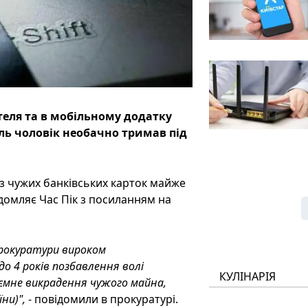
теля та в мобільному додатку
ль чоловік необачно тримав під
з чужих банківських карток майже
домляє Час Пік з посиланням на
 прокуратури вироком
до 4 років позбавлення волі
КУЛІНАРІЯ
ємне викрадення чужого майна,
їни)",
- повідомили в прокуратурі.