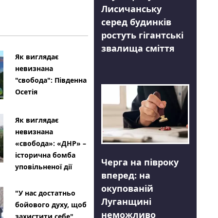
Лисичанську
серед будинків
ростуть гігантські
звалища сміття
Як виглядає
невизнана
"свобода": Південна
Осетія
Як виглядає
невизнана
«свобода»: «ДНР» –
історична бомба
Черга на півроку
уповільненої дії
вперед: на
окупованій
"У нас достатньо
Луганщині
бойового духу, щоб
неможливо
захистити себе"