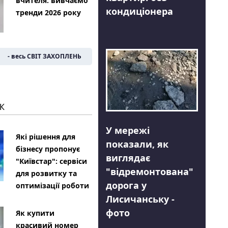
вчителя: вивчаємо
кондиціонера
тренди 2026 року
- весь СВІТ ЗАХОПЛЕНЬ
К
У мережі
Які рішення для
показали, як
бізнесу пропонує
виглядає
"Київстар": сервіси
"відремонтована"
для розвитку та
дорога у
оптимізації роботи
Лисичанську -
фото
Як купити
красивий номер