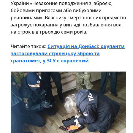
України «Незаконне поводження зі зброєю,
бойовими припасами або вибуховими
речовинами». Власнику смертоносних предметів
загрожує покарання у вигляді позбавлення волі
на строк від трьох до семи років.
Читайте також:
Ситуація на Донбасі: окупанти
застосовували стрілецьку зброю та
гранатомет, у ЗСУ є поранений