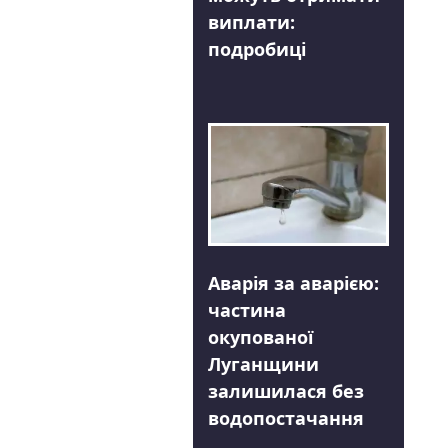
виплати:
подробиці
Аварія за аварією:
частина
окупованої
Луганщини
залишилася без
водопостачання