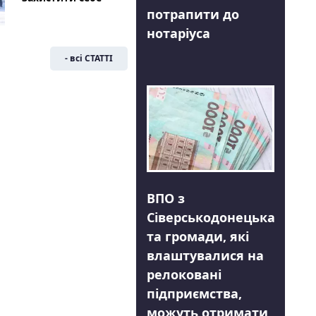
потрапити до
нотаріуса
- всі СТАТТІ
ВПО з
Сіверськодонецька
та громади, які
влаштувалися на
релоковані
підприємства,
можуть отримати