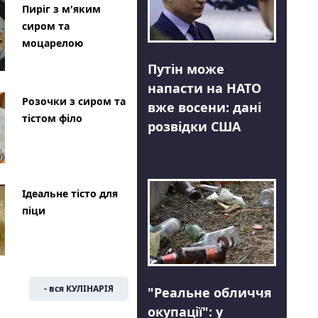
Пиріг з м'яким
сиром та
моцарелою
Путін може
напасти на НАТО
Розочки з сиром та
вже восени: дані
тістом філо
розвідки США
Ідеальне тісто для
піци
- вся КУЛІНАРІЯ
"Реальне обличчя
окупації": у