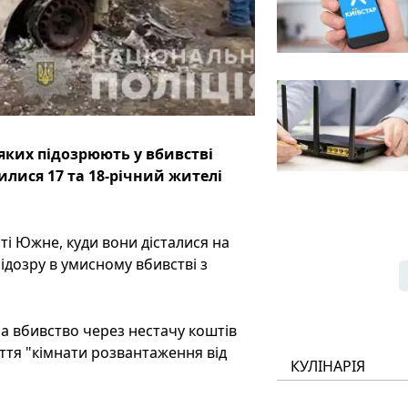
яких підозрюють у вбивстві
лися 17 та 18-річний жителі
ті Южне, куди вони дісталися на
ідозру в умисному вбивстві з
на вбивство через нестачу коштів
ття "кімнати розвантаження від
КУЛІНАРІЯ