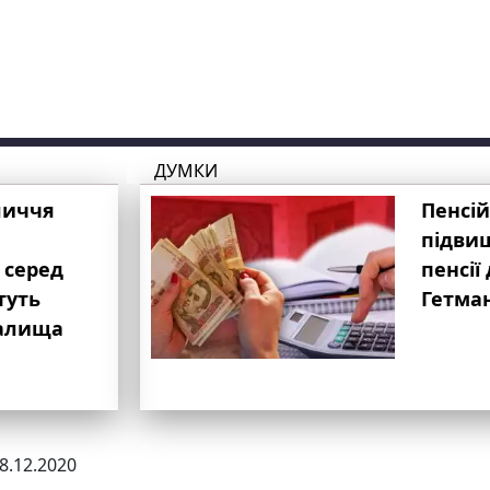
ДУМКИ
личчя
Пенсій
підвищ
 серед
пенсії 
туть
Гетма
валища
18.12.2020