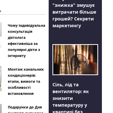
"знижка" змушує
Ь
витрачати більше
грошей? Секрети
маркетингу
Чому індивідуальна
консультація
дієтолога
ефективніша за
популярні дієти з
інтернету
Монтаж канальних
кондиціонерів:
етапи, вимоги та
Сіль, лід та
особливості
вентилятор: як
встановлення
знизити
температуру у
Подарунки до Дня
квартирі без