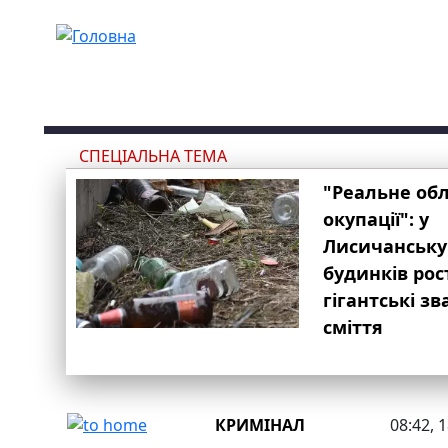
Перейти до основного вмісту
СПЕЦІАЛЬНА ТЕМА
"Реальне об
окупації": у
Лисичанську
будинків рос
гігантські з
сміття
КРИМІНАЛ
08:42, 