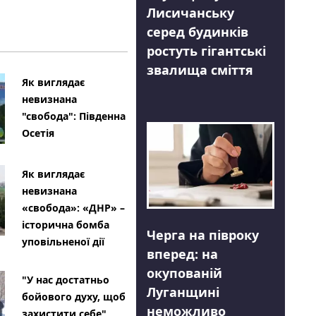
Лисичанську
серед будинків
ростуть гігантські
звалища сміття
Як виглядає
невизнана
"свобода": Південна
Осетія
Як виглядає
невизнана
«свобода»: «ДНР» –
історична бомба
Черга на півроку
уповільненої дії
вперед: на
окупованій
"У нас достатньо
Луганщині
бойового духу, щоб
неможливо
захистити себе"