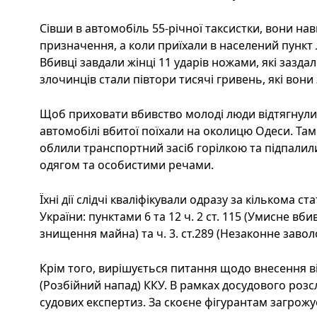
Сівши в автомобіль 55-річної таксистки, вони на
призначення, а коли приїхали в населений пункт
Вбивці завдали жінці 11 ударів ножами, які зазда
злочинців стали півтори тисячі гривень, які вони
Щоб приховати вбивство молоді люди відтягнули 
автомобілі вбитої поїхали на околицю Одеси. Та
облили транспортний засіб горілкою та підпалили
одягом та особистими речами.
Їхні дії слідчі кваліфікували одразу за кількома 
України: пунктами 6 та 12 ч. 2 ст. 115 (Умисне вбив
знищення майна) та ч. 3. ст.289 (Незаконне зав
Крім того, вирішується питання щодо внесення від
(Розбійний напад) ККУ. В рамках досудового роз
судових експертиз. За скоєне фігурантам загрожує