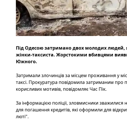
Під Одесою затримано двох молодих людей, 
жінки-таксиста. Жорстокими вбивцями вияви
Южного.
Затримали злочинців за місцем проживання у міс
таксі. Прокуратура повідомила затриманим про п
корисливих мотивів, повідомляє Час Пік.
За інформацією поліції, зловмисники зважилися 
для погашення кредитів, які оформили для відкри
люті".