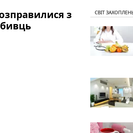
озправилися з
СВІТ ЗАХОПЛЕН
вбивць