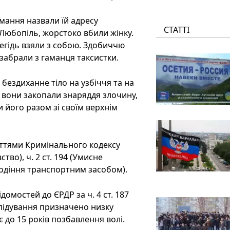
вмання назвали їй адресу
СТАТТІ
 Любопіль, жорстоко вбили жінку.
легідь взяли з собою. Здобиччю
 забрали з гаманця таксистки.
бездиханне тіло на узбіччя та на
м вони закопали знаряддя злочину,
 його разом зі своїм верхнім
статтями Кримінального кодексу
ство), ч. 2 ст. 194 (Умисне
олодіння транспортним засобом).
омостей до ЄРДР за ч. 4 ст. 187
слідування призначено низку
 до 15 років позбавлення волі.