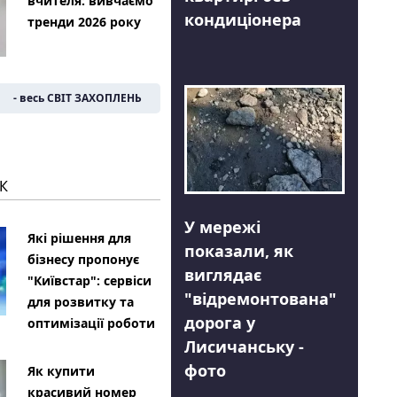
вчителя: вивчаємо
кондиціонера
тренди 2026 року
- весь СВІТ ЗАХОПЛЕНЬ
К
У мережі
Які рішення для
показали, як
бізнесу пропонує
виглядає
"Київстар": сервіси
"відремонтована"
для розвитку та
дорога у
оптимізації роботи
Лисичанську -
фото
Як купити
красивий номер