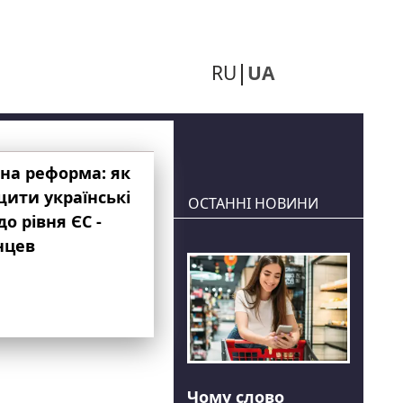
RU
UA
на реформа: як
ити українські
ОСТАННІ НОВИНИ
до рівня ЄС -
нцев
Чому слово