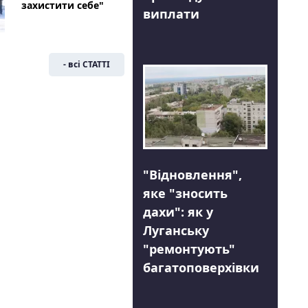
захистити себе"
виплати
- всі СТАТТІ
"Відновлення",
яке "зносить
дахи": як у
Луганську
"ремонтують"
багатоповерхівки