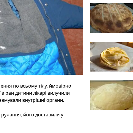
ення по всьому тілу, ймовірно
 з ран дитини лікарі вилучили
равмували внутрішні органи.
тручання, його доставили у