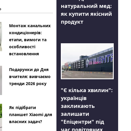
натуральний мед:
Ь
як купити якісний
продукт
Монтаж канальних
кондиціонерів:
етапи, вимоги та
особливості
встановлення
Подарунки до Дня
вчителя: вивчаємо
тренди 2026 року
"Є кілька хвилин":
українців
закликають
Як підібрати
залишати
планшет Xiaomi для
"Епіцентри" під
власних задач?
час повітряних