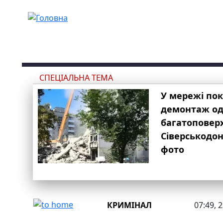
Перейти до основного вмісту
СПЕЦІАЛЬНА ТЕМА
У мережі по
демонтаж одн
багатоповер
Сіверськодон
фото
КРИМІНАЛ
07:49, 