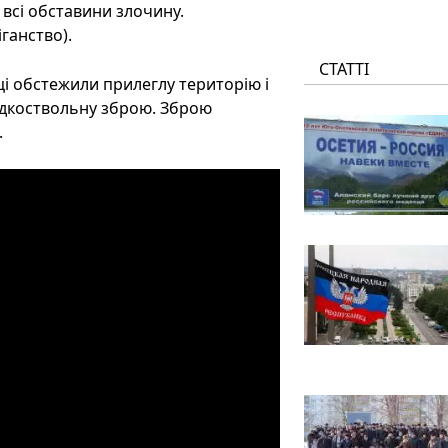
всі обставини злочину.
ганство).
СТАТТІ
і обстежили прилеглу територію і
ладкоствольну зброю. Зброю
.