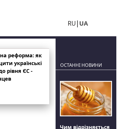
RU
UA
на реформа: як
ити українські
ОСТАННІ НОВИНИ
до рівня ЄС -
нцев
Чим відрізняється