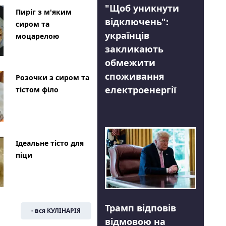
"Щоб уникнути
Пиріг з м'яким
відключень":
сиром та
українців
моцарелою
закликають
обмежити
споживання
Розочки з сиром та
електроенергії
тістом філо
Ідеальне тісто для
піци
Трамп відповів
- вся КУЛІНАРІЯ
відмовою на