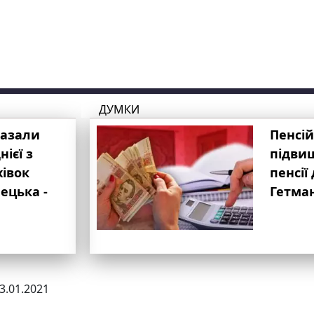
ДУМКИ
казали
Пенсій
ієї з
підвищ
хівок
пенсії 
ецька -
Гетма
23.01.2021