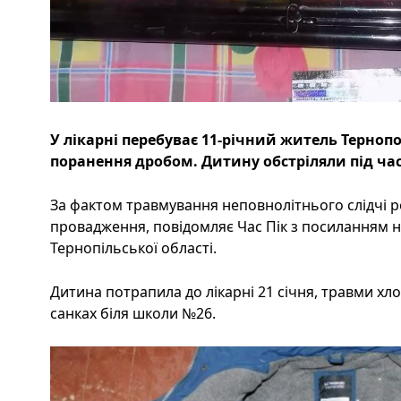
У лікарні перебуває 11-річний житель Тернопо
поранення дробом. Дитину обстріляли під час
За фактом травмування неповнолітнього слідчі 
провадження, повідомляє Час Пік з посиланням на 
Тернопільської області.
Дитина потрапила до лікарні 21 січня, травми хл
санках біля школи №26.