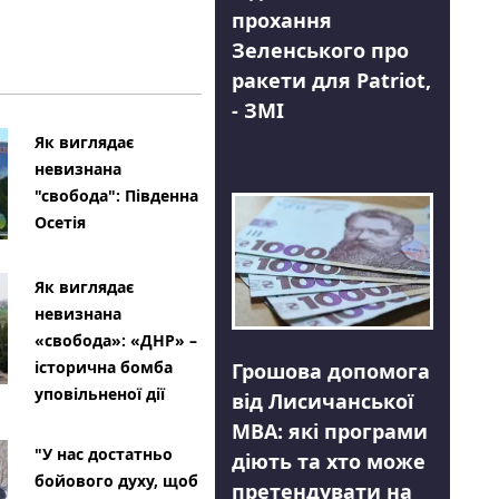
прохання
Зеленського про
ракети для Patriot,
- ЗМІ
Як виглядає
невизнана
"свобода": Південна
Осетія
Як виглядає
невизнана
«свобода»: «ДНР» –
історична бомба
Грошова допомога
уповільненої дії
від Лисичанської
МВА: які програми
"У нас достатньо
діють та хто може
бойового духу, щоб
претендувати на