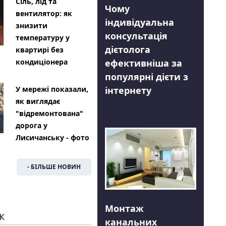
Сіль, лід та
Чому
вентилятор: як
індивідуальна
знизити
консультація
температуру у
дієтолога
квартирі без
ефективніша за
кондиціонера
популярні дієти з
інтернету
У мережі показали,
як виглядає
"відремонтована"
дорога у
Лисичанську - фото
- БІЛЬШЕ НОВИН
Монтаж
К
канальних