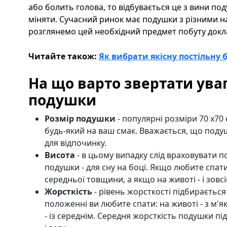
або болить голова, то відбувається це з вини под
міняти. Сучасний ринок має подушки з різними 
розглянемо цей необхідний предмет побуту докл
Читайте також:
Як вибрати якісну постільну 
На що варто звертати ува
подушки
Розмір подушки
- популярні розміри 70 x70
будь-який на ваш смак. Вважається, що поду
для відпочинку.
Висота
- в цьому випадку слід враховувати по
подушки - для сну на боці. Якщо любите спат
середньої товщини, а якщо на животі - і зовс
Жорсткість
- рівень жорсткості підбирається
положенні ви любите спати: на животі - з м'я
- із середнім. Середня жорсткість подушки пі