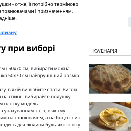
ушки - отже, її потрібно терміново
наповнювачами і призначенням,
адніше.
білизну
гу при виборі
КУЛІНАРІЯ
 см і 50x70 см, вибирати можна
шка 50x70 см найзручніший розмір
зу, в якій ви любите спати. Високі
и на спині - вибирайте подушку
ім плоску модель.
 з урахуванням того, в якому
ким наповнювачем, а на боці і спині
дходить для людини будь-якого віку