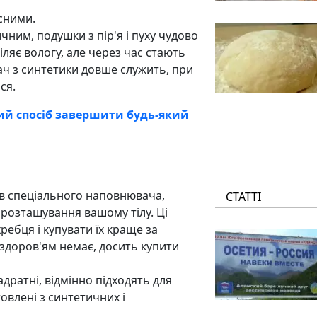
існими.
чним, подушки з пір'я і пуху чудово
іляє вологу, але через час стають
ач з синтетики довше служить, при
ся.
ний спосіб завершити будь-який
ів спеціального наповнювача,
СТАТТІ
розташування вашому тілу. Ці
ебця і купувати їх краще за
 здоров'ям немає, досить купити
дратні, відмінно підходять для
овлені з синтетичних і