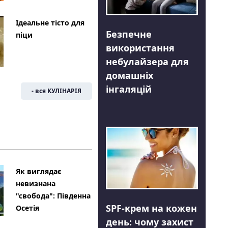
Ідеальне тісто для
Безпечне
піци
використання
небулайзера для
домашніх
інгаляцій
- вся КУЛІНАРІЯ
Як виглядає
невизнана
"свобода": Південна
SPF-крем на кожен
Осетія
день: чому захист