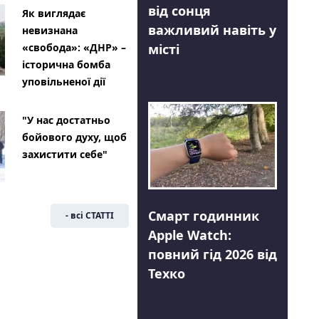
від сонця
Як виглядає
важливий навіть у
невизнана
місті
«свобода»: «ДНР» –
історична бомба
уповільненої дії
"У нас достатньо
бойового духу, щоб
захистити себе"
Смарт годинник
- всі СТАТТІ
Apple Watch:
повний гід 2026 від
Техко