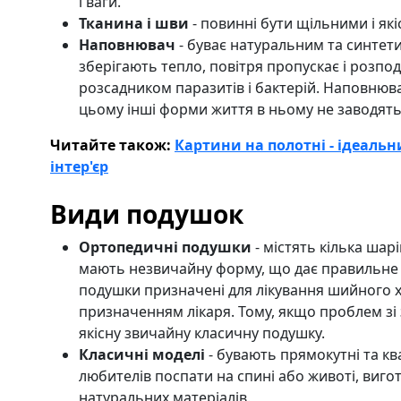
і ваги.
Тканина і шви
- повинні бути щільними і як
Наповнювач
- буває натуральним та синтети
зберігають тепло, повітря пропускає і розпод
розсадником паразитів і бактерій. Наповнюв
цьому інші форми життя в ньому не заводять
Читайте також:
Картини на полотні - ідеаль
інтер'єр
Види подушок
Ортопедичні подушки
- містять кілька шар
мають незвичайну форму, що дає правильне 
подушки призначені для лікування шийного хр
призначенням лікаря. Тому, якщо проблем зі
якісну звичайну класичну подушку.
Класичні моделі
- бувають прямокутні та ква
любителів поспати на спині або животі, вигот
натуральних матеріалів.