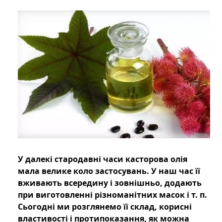
У далекі стародавні часи касторова олія
мала велике коло застосувань. У наш час її
вживають всередину і зовнішньо, додають
при виготовленні різноманітних масок і т. п.
Сьогодні ми розглянемо її склад, корисні
властивості і протипоказання, як можна