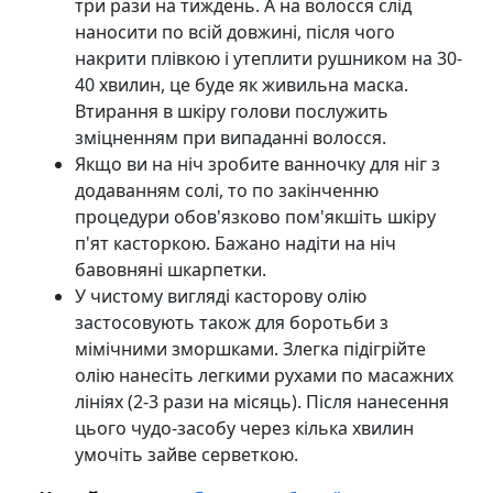
три рази на тиждень. А на волосся слід
наносити по всій довжині, після чого
накрити плівкою і утеплити рушником на 30-
40 хвилин, це буде як живильна маска.
Втирання в шкіру голови послужить
зміцненням при випаданні волосся.
Якщо ви на ніч зробите ванночку для ніг з
додаванням солі, то по закінченню
процедури обов'язково пом'якшіть шкіру
п'ят касторкою. Бажано надіти на ніч
бавовняні шкарпетки.
У чистому вигляді касторову олію
застосовують також для боротьби з
мімічними зморшками. Злегка підігрійте
олію нанесіть легкими рухами по масажних
лініях (2-3 рази на місяць). Після нанесення
цього чудо-засобу через кілька хвилин
умочіть зайве серветкою.