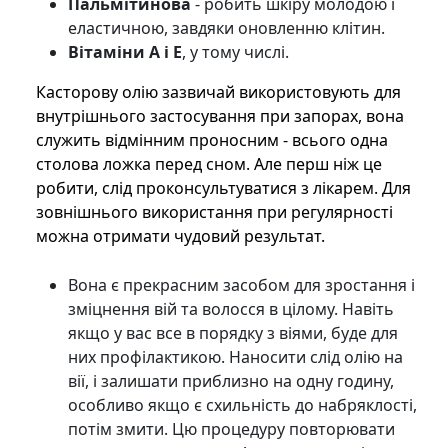
Пальмітинова
- робить шкіру молодою і
еластичною, завдяки оновленню клітин.
Вітаміни A і E
, у тому числі.
Касторову олію зазвичай використовують для
внутрішнього застосування при запорах, вона
служить відмінним проносним - всього одна
столова ложка перед сном. Але перш ніж це
робити, слід проконсультуватися з лікарем. Для
зовнішнього використання при регулярності
можна отримати чудовий результат.
Вона є прекрасним засобом для зростання і
зміцнення вій та волосся в цілому. Навіть
якщо у вас все в порядку з віями, буде для
них профілактикою. Наносити слід олію на
вії, і залишати приблизно на одну годину,
особливо якщо є схильність до набряклості,
потім змити. Цю процедуру повторювати