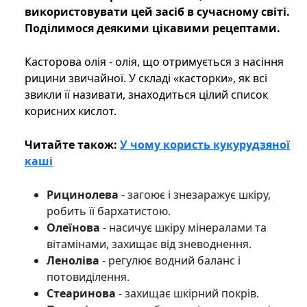
використовувати цей засіб в сучасному світі.
Поділимося деякими цікавими рецептами.
Касторова олія - олія, що отримується з насіння
рицини звичайної. У складі «касторки», як всі
звикли її називати, знаходиться цілий список
корисних кислот.
Читайте також:
У чому користь кукурудзяної
каші
Рицинолева
- загоює і знезаражує шкіру,
робить її бархатистою.
Олеїнова
- насичує шкіру мінералами та
вітамінами, захищає від зневоднення.
Леноліва
- регулює водний баланс і
потовиділення.
Стеаринова
- захищає шкірний покрів.