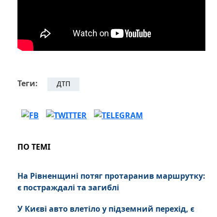
Теги:
ДТП
ПО ТЕМІ
На Рівненщині потяг протаранив маршрутку:
є постраждалі та загиблі
У Києві авто влетіло у підземний перехід, є