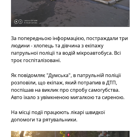
За попередньою інформацією, постраждали три
людини - хлопець та дівчина з екіпажу
патрульної поліції та водій мікроавтобуса. Всі
троє госпіталізовані.
Як повідомляє "Думська", в патрульній поліції
розповіли, що екіпаж, який потрапив в ДТП,
поспішав на виклик про спробу самогубства.
Авто їхало з увімкненою мигалкою та сиреною.
На місці події працюють лікарі швидкої
допомоги та рятувальники.