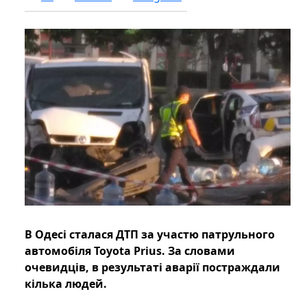
В Одесі сталася ДТП за участю патрульного
автомобіля Toyota Prius. За словами
очевидців, в результаті аварії постраждали
кілька людей.