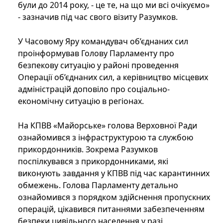
були до 2014 року, - це те, на що ми всі очікуємо»
- зазначив під час свого візиту Разумков.
У Часовому Яру командувач об’єднаних сил
проінформував Голову Парламенту про
безпекову ситуацію у районі проведення
Операції об’єднаних сил, а керівництво місцевих
адміністрацій доповіло про соціально-
економічну ситуацію в регіонах.
На КПВВ «Майорське» голова Верховної Ради
ознайомився з інфраструктурою та службою
прикордонників. Зокрема Разумков
поспілкувався з прикордонниками, які
виконують завдання у КПВВ під час карантинних
обмежень. Голова Парламенту детально
ознайомився з порядком здійснення пропускних
операцій, цікавився питаннями забезпеченням
безпеки цивільного населення у разі