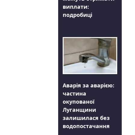
виплати:
подробиці
Аварія за аварією:
частина
окупованої
Луганщини
залишилася без
водопостачання