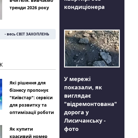
вчителя: вивчаємо
кондиціонера
тренди 2026 року
- весь СВІТ ЗАХОПЛЕНЬ
К
У мережі
Які рішення для
показали, як
бізнесу пропонує
виглядає
"Київстар": сервіси
"відремонтована"
для розвитку та
дорога у
оптимізації роботи
Лисичанську -
фото
Як купити
красивий номер