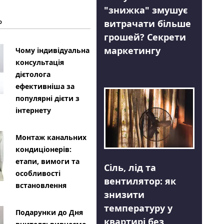
"знижка" змушує
Ь
витрачати більше
грошей? Секрети
маркетингу
Чому індивідуальна
консультація
дієтолога
ефективніша за
популярні дієти з
інтернету
Монтаж канальних
кондиціонерів:
етапи, вимоги та
Сіль, лід та
особливості
вентилятор: як
встановлення
знизити
температуру у
Подарунки до Дня
квартирі без