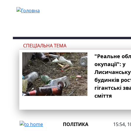
Перейти до основного вмісту
СПЕЦІАЛЬНА ТЕМА
"Реальне об
окупації": у
Лисичанську
будинків рос
гігантські з
сміття
ПОЛІТИКА
15:54, 1