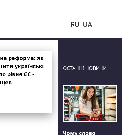
RU
UA
на реформа: як
ити українські
ОСТАННІ НОВИНИ
до рівня ЄС -
нцев
Чому слово