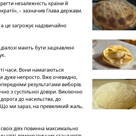
регти незалежність країни й
кратії», – зазначив Глава держави.
, а це загрожує надзвичайно
діалозі мають бути зацікавлені
ує.
ті часи. Вони намагаються
це дуже непросто. Вже очевидно,
попередніми результатами виборів.
ючно з суспільної довіри. Виключно
 дорога до насильства, до
. Що ми зараз, на превеликий жаль,
 своїх діях повинна максимально
у світі демократичних стандартів,