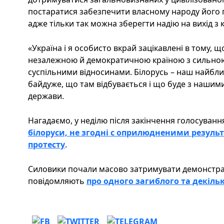
постаратися забезпечити власному народу його п
адже тільки так можна зберегти надію на вихід з 
«Україна і я особисто вкрай зацікавлені в тому,
незалежною й демократичною країною з сильною
суспільними відносинами. Білорусь – наш найближ
байдуже, що там відбувається і що буде з нашими
держави.
Нагадаємо, у неділю після закінчення голосуванн
білоруси, не згодні с оприлюдненими резуль
протесту
.
Силовики почали масово затримувати демонстра
повідомляють
про одного загиблого та декіль