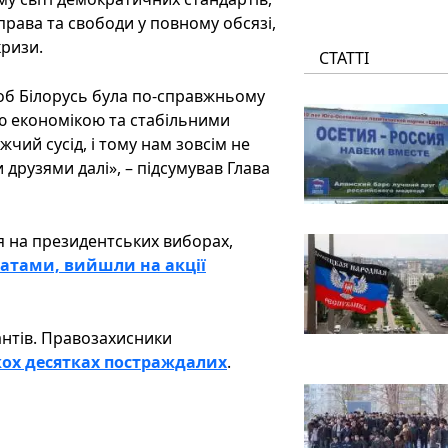
рава та свободи у повному обсязі,
кризи.
СТАТТІ
 щоб Білорусь була по-справжньому
 економікою та стабільними
чий сусід, і тому нам зовсім не
 друзями далі», – підсумував Глава
я на президентських виборах,
татами, вийшли на акції
нтів. Правозахисники
кох десятках постраждалих
.