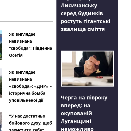
Лисичанську
серед будинків
ростуть гігантські
звалища сміття
Як виглядає
невизнана
"свобода": Південна
Осетія
Як виглядає
невизнана
«свобода»: «ДНР» –
історична бомба
Черга на півроку
уповільненої дії
вперед: на
окупованій
"У нас достатньо
Луганщині
бойового духу, щоб
неможливо
захистити себе"