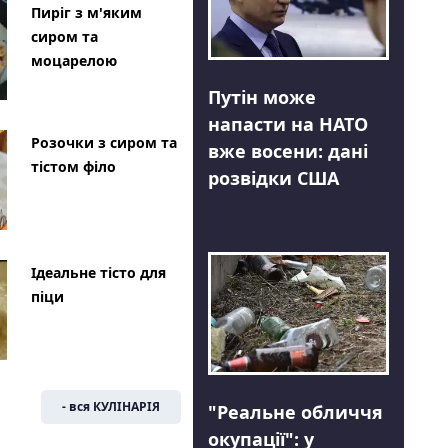
Пиріг з м'яким
сиром та
моцарелою
Путін може
напасти на НАТО
Розочки з сиром та
вже восени: дані
тістом філо
розвідки США
Ідеальне тісто для
піци
- вся КУЛІНАРІЯ
"Реальне обличчя
окупації": у