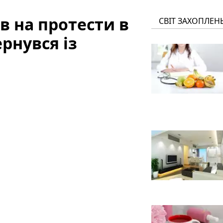
в на протести в
СВІТ ЗАХОПЛЕН
ернувся із