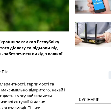
країни закликав Республіку
того діалогу та відмови від
ь забезпечити вихід з важкої
 Пік.
олерантності, терпимості та
 максимально відкритого, нехай і
ог дасть змогу забезпечити
КУЛІНАРІЯ
изової ситуації й чесно
ої взаємодії. Тільки