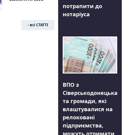
потрапити до
нотаріуса
- всі СТАТТІ
ВПО з
Сіверськодонецька
та громади, які
влаштувалися на
релоковані
підприємства,
можуть отримати