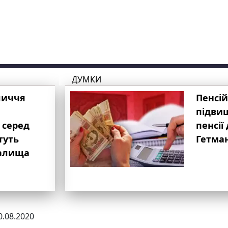
ДУМКИ
личчя
Пенсій
підвищ
 серед
пенсії 
туть
Гетма
валища
0.08.2020