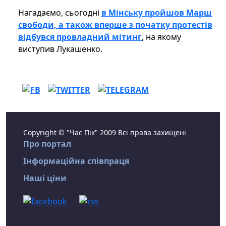
Нагадаємо, сьогодні
в Мінську пройшов Марш
свободи, а також вперше з початку протестів
відбувся провладний мітинг
, на якому
виступив Лукашенко.
Copyright © "Час Пік" 2009 Всі права захищені
Про портал
Інформаційна співпраця
Наші ціни