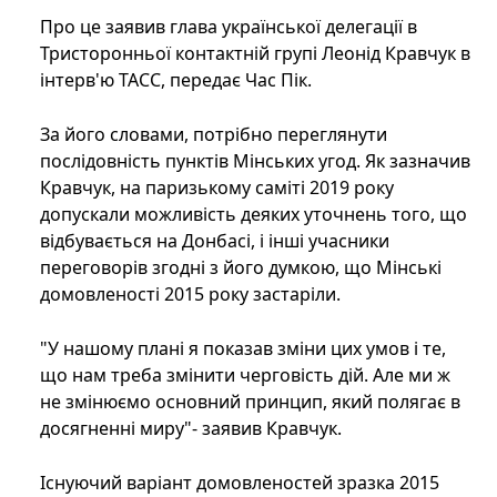
Про це заявив глава української делегації в
Тристоронньої контактній групі Леонід Кравчук в
інтерв'ю ТАСС, передає Час Пік.
За його словами, потрібно переглянути
послідовність пунктів Мінських угод. Як зазначив
Кравчук, на паризькому саміті 2019 року
допускали можливість деяких уточнень того, що
відбувається на Донбасі, і інші учасники
переговорів згодні з його думкою, що Мінські
домовленості 2015 року застаріли.
"У нашому плані я показав зміни цих умов і те,
що нам треба змінити черговість дій. Але ми ж
не змінюємо основний принцип, який полягає в
досягненні миру"- заявив Кравчук.
Існуючий варіант домовленостей зразка 2015