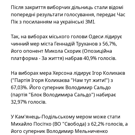
Після закриття виборчих дільниць стали відомі
попередні результати голосування, передає Час
Пік з посиланням на українські ЗМІ.
Так, на виборах міського голови Одеси лідирує
чинний мер міста Геннадій Труханов з 56,7%,
його опонент Микола Скорик (Опозиційна
платформа - За життя) набрав 40,9% голосів.
На виборах мера Херсона лідирує Ігор Колихаєв
("Партія Ігоря Колихаєва "Нам тут жити!") з
67,03%. Його суперник Володимир Сальдо
(партія "Блок Володимира Сальдо") набирає
32,97% голосів.
У Кам'янець-Подільському мером може стати
Михайло Посітко (ВО "Свобода) з 62,2% голосів, а
його суперник Володимир Мельниченко