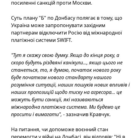
посиленні санкцій проти Москви.
Суть плану "Б" по Донбасу полягає в тому, що
Україна може запропонувати західним
партнерам відключити Росію від міжнародної
платіжної системи SWIFT.
"Тут я скажу свою думку. Якщо до кінця року, а
скоро будуть різдвяні канікули..., якщо цього не
станеться, то, я думаю, початок нового року
буде початком нового стандарту нашого
розуміння ситуації, наших пошуків нових впливів і
наших пропозицій щодо тиску на агресора... це
можуть бути санкції, які називаються
міжнародна платіжна система. Ми будемо це
просити і вимагати",
- зазначив Кравчук.
На питання, чи допоможе воєнний стан
перемогти у війні на Донбасі, він відповів: "Ні в