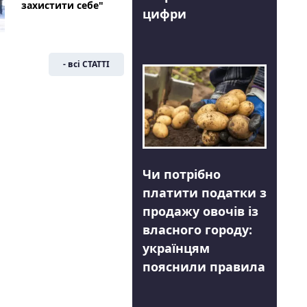
захистити себе"
цифри
- всі СТАТТІ
Чи потрібно
платити податки з
продажу овочів із
власного городу:
українцям
пояснили правила