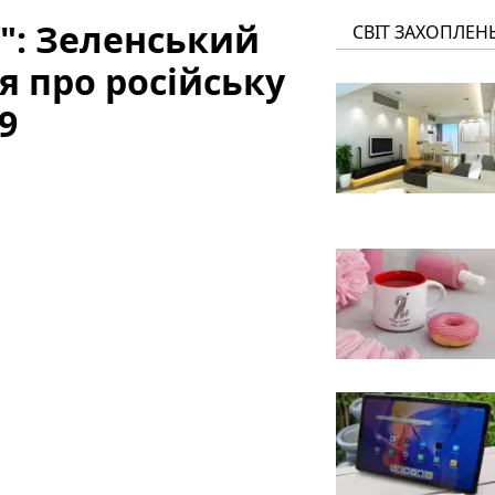
ї": Зеленський
СВІТ ЗАХОПЛЕН
 про російську
9