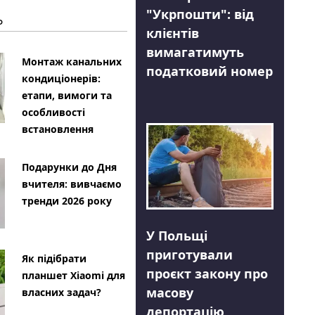
"Укрпошти": від
Ь
клієнтів
вимагатимуть
Монтаж канальних
податковий номер
кондиціонерів:
етапи, вимоги та
особливості
встановлення
Подарунки до Дня
вчителя: вивчаємо
тренди 2026 року
У Польщі
приготували
Як підібрати
проєкт закону про
планшет Xiaomi для
масову
власних задач?
депортацію