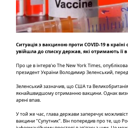
Ситуація з вакциною проти COVID-19 в країні 
увійшла до списку держав, які отримають її в
Про це в інтерв'ю The New York Times, опубліко
президент України Володимир Зеленський, переда
Зеленський зазначив, що США та Великобританія
якнайшвидшому отриманню вакцини. Однак визнав
арені впав.
У той же час, глава держави заперечує можливіс
вакцини "Супутник". Він попередив про те, що Ро
інформаційному просторі в зв'язку з цим. Це мож