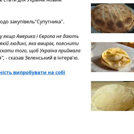
до закупівель"Супутника".
му якщо Америка і Європа не дають
ь-якій людині, яка вмирає, пояснити
ускати того, щоб Україна приймала
", -
сказав Зеленський в інтерв'ю.
ність випробувати на собі