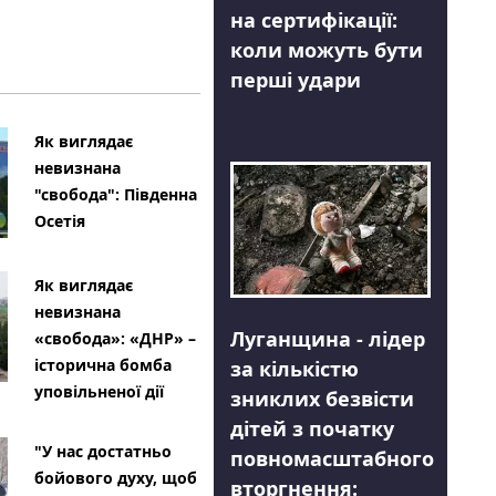
на сертифікації:
коли можуть бути
перші удари
Як виглядає
невизнана
"свобода": Південна
Осетія
Як виглядає
невизнана
Луганщина - лідер
«свобода»: «ДНР» –
історична бомба
за кількістю
уповільненої дії
зниклих безвісти
дітей з початку
"У нас достатньо
повномасштабного
бойового духу, щоб
вторгнення: