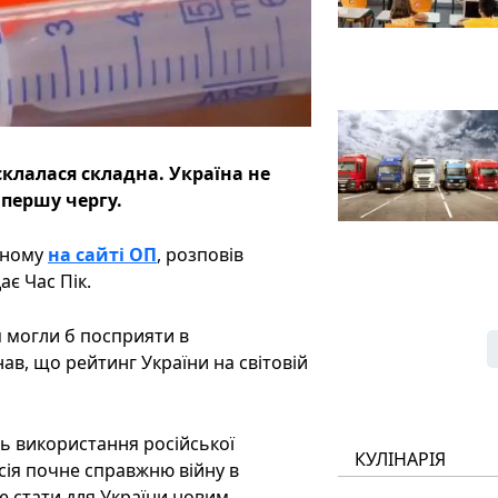
склалася складна. Україна не
 першу чергу.
ваному
на сайті ОП
, розповів
є Час Пік.
 могли б посприяти в
, що рейтинг України на світовій
ть використання російської
КУЛІНАРІЯ
сія почне справжню війну в
е стати для України новим