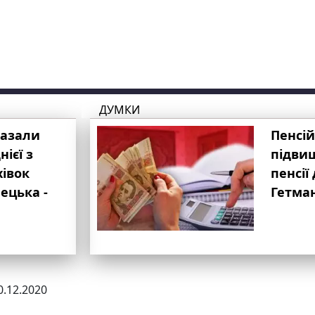
ДУМКИ
казали
Пенсій
ієї з
підвищ
хівок
пенсії 
ецька -
Гетма
0.12.2020