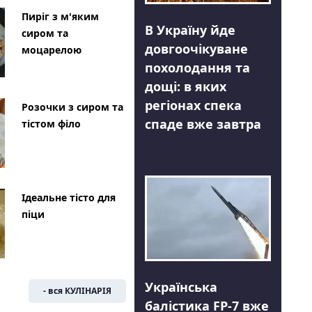
Пиріг з м'яким
В Україну йде
сиром та
довгоочікуване
моцарелою
похолодання та
дощі: в яких
регіонах спека
Розочки з сиром та
спаде вже завтра
тістом філо
Ідеальне тісто для
піци
Українська
- вся КУЛІНАРІЯ
балістика FP-7 вже