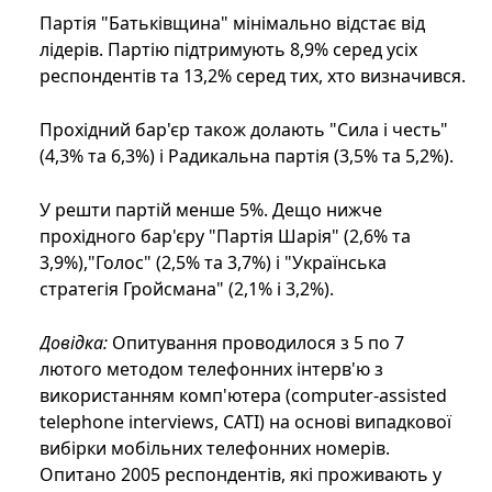
Партія "Батьківщина" мінімально відстає від
лідерів. Партію підтримують 8,9% серед усіх
респондентів та 13,2% серед тих, хто визначився.
Прохідний бар'єр також долають "Сила і честь"
(4,3% та 6,3%) і Радикальна партія (3,5% та 5,2%).
У решти партій менше 5%. Дещо нижче
прохідного бар'єру "Партія Шарія" (2,6% та
3,9%),"Голос" (2,5% та 3,7%) і "Українська
стратегія Гройсмана" (2,1% і 3,2%).
Довідка:
Опитування проводилося з 5 по 7
лютого методом телефонних інтерв'ю з
використанням комп'ютера (computer-assisted
telephone interviews, CATI) на основі випадкової
вибірки мобільних телефонних номерів.
Опитано 2005 респондентів, які проживають у