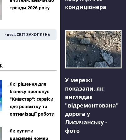
вчителя: вивчаємо
кондиціонера
тренди 2026 року
- весь СВІТ ЗАХОПЛЕНЬ
К
У мережі
Які рішення для
показали, як
бізнесу пропонує
виглядає
"Київстар": сервіси
"відремонтована"
для розвитку та
дорога у
оптимізації роботи
Лисичанську -
фото
Як купити
красивий номер