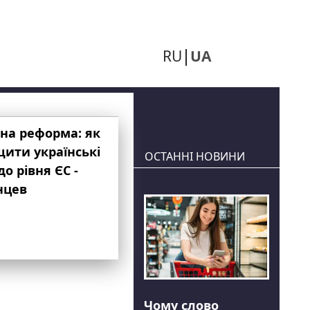
RU
UA
на реформа: як
ити українські
ОСТАННІ НОВИНИ
до рівня ЄС -
нцев
Чому слово