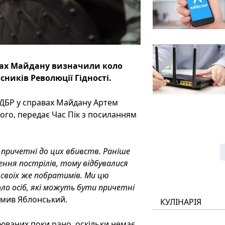
авах Майдану визначили коло
сників Революції Гідності.
 ДБР у справах Майдану Артем
ого, передає Час Пік з посиланням
и причетні до цих вбивств. Раніше
нення пострілів, тому відбувалися
и своїх же побратимів. Ми цю
ло осіб, які можуть бути причетні
омив Яблонський.
КУЛІНАРІЯ
юваних поки рано, оскільки немає