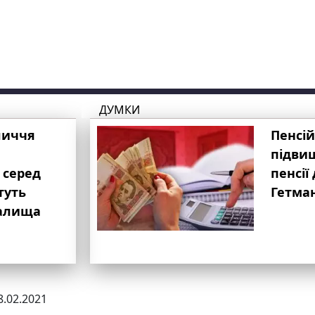
ДУМКИ
личчя
Пенсій
підвищ
 серед
пенсії 
туть
Гетма
валища
8.02.2021