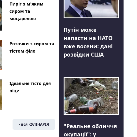
Пиріг з м'яким
сиром та
моцарелою
Путін може
напасти на НАТО
Розочки з сиром та
вже восени: дані
тістом філо
розвідки США
Ідеальне тісто для
піци
- вся КУЛІНАРІЯ
"Реальне обличчя
окупації": у