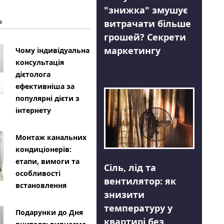
"знижка" змушує
Ь
витрачати більше
грошей? Секрети
маркетингу
Чому індивідуальна
консультація
дієтолога
ефективніша за
популярні дієти з
інтернету
Монтаж канальних
кондиціонерів:
етапи, вимоги та
Сіль, лід та
особливості
вентилятор: як
встановлення
знизити
температуру у
Подарунки до Дня
квартирі без