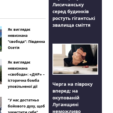
Лисичанську
серед будинків
ростуть гігантські
звалища сміття
Як виглядає
невизнана
"свобода": Південна
Осетія
Як виглядає
невизнана
«свобода»: «ДНР» –
історична бомба
Черга на півроку
уповільненої дії
вперед: на
окупованій
"У нас достатньо
Луганщині
бойового духу, щоб
неможливо
захистити себе"