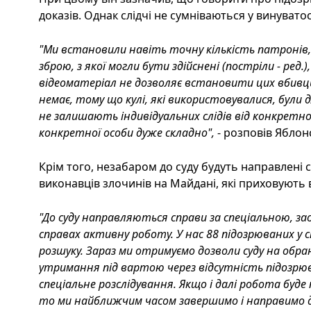
доказів. Однак слідчі не сумніваються у винувато
"Ми встановили навіть точну кількість патронів,
зброю, з якої могли бути здійснені (постріли - ред.
відеоматеріал не дозволяє встановити цих вбивць.
немає, тому що кулі, які використовувалися, були 
не залишають індивідуальних слідів від конкретної 
конкретної особи дуже складно",
- розповів Яблон
Крім того, незабаром до суду будуть направлені 
виконавців злочинів на Майдані, які приховують в
"До суду направляються справи за спеціальною, з
справах активну роботу. У нас 88 підозрюваних у 
розшуку. Зараз ми отримуємо дозволи суду на обран
утримання під вартою через відсутність підозрюва
спеціальне розслідування. Якщо і далі робота буд
то ми найближчим часом завершимо і направимо до 