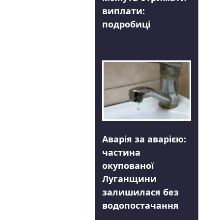
виплати:
подробиці
Аварія за аварією:
частина
окупованої
Луганщини
залишилася без
водопостачання