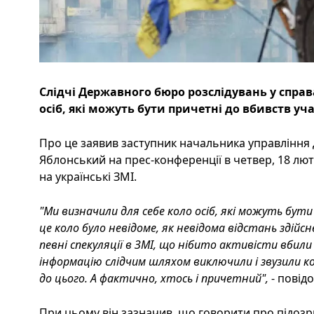
Слідчі Державного бюро розслідувань у спр
осіб, які можуть бути причетні до вбивств уча
Про це заявив заступник начальника управління
Яблонський на прес-конференції в четвер, 18 лют
на українські ЗМІ.
"Ми визначили для себе коло осіб, які можуть бут
це коло було невідоме, як невідома відстань здійс
певні спекуляції в ЗМІ, що нібито активісти вбил
інформацію слідчим шляхом виключили і звузили ко
до цього. А фактично, хтось і причетний",
- повід
При цьому він зазначив, що говорити про підозр