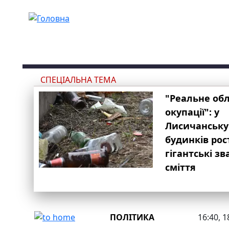
Перейти до основного вмісту
СПЕЦІАЛЬНА ТЕМА
"Реальне об
окупації": у
Лисичанську
будинків рос
гігантські з
сміття
ПОЛІТИКА
16:40, 1