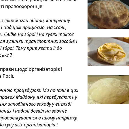
сті правоохоронців.
 з яких могли вбити, конкретну
), І над цим працюємо. На жаль,
 Слідів на зброї і на кулях також
для зупинки транспортних засобів і
зброї. Тому прив'язати її до
ський.
справи щодо організаторів і
 Росії.
аочною процедурою. Ми почали в цих
справах Майдану, які перебувають у
ня запобіжного заходу у вигляді
них і надалі дозвіл на заочне
е продовжуватися в цьому напрямку,
суду всіх організаторів і