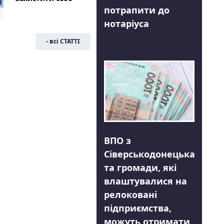
потрапити до
нотаріуса
- всі СТАТТІ
ВПО з
Сіверськодонецька
та громади, які
влаштувалися на
релоковані
підприємства,
можуть отримати