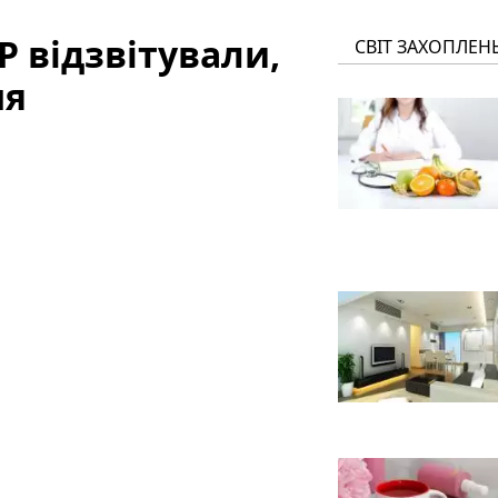
Р відзвітували,
СВІТ ЗАХОПЛЕН
ня