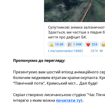
Пропонуємо до перегляду:
Презентуємо вам шостий епізод анімаційного се
болючим іміджевим втратам країни-окупанта. Кре
“Північний потік”, Кримський міст… Далі буде!
Серіал створено лисичанською студією "Час Пікчер
інтерв'ю з яким можна
почитати тут
.