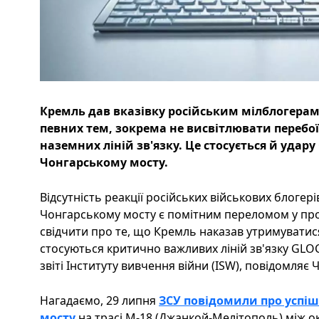
Кремль дав вказівку російським мілблогерам
певних тем, зокрема не висвітлювати перебо
наземних ліній зв'язку. Це стосується й удар
Чонгарському мосту.
Відсутність реакції російських військових блогері
Чонгарському мосту є помітним переломом у проп
свідчити про те, що Кремль наказав утримуватися
стосуються критично важливих ліній зв'язку GLO
звіті Інституту вивчення війни (ISW), повідомляє Ч
Нагадаємо, 29 липня
ЗСУ повідомили про успі
мосту
на трасі М-18 (Джанкой-Мелітополь) між 