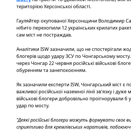
територією Херсонської області.
Гауляйтер окупованої Херсонщини Володимир Сал
нібито перехопили 12 українських крилатих ракет
сам міст не постраждав.
Аналітики ISW зазначили, що не спостерігали жод
блогерів щодо удару ЗСУ по Чонгарському мосту.
через Чонгар 22 червня російські військові блог
обуренням та занепокоєнням.
Як зазначили експерти ISW, Чонгарський міст є 
важливої російської наземної лінії зв'язку і дуже
військові блогери добровільно проігнорували б 
удар по мосту.
"Деякі російські блогери можуть формувати своє ви
сприятливо для кремлівських наративів, побоююч