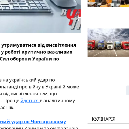
 утримуватися від висвітлення
ї у роботі критично важливих
у Сил оборони України по
в на український удар по
аганді про війну в Україні й може
 від висвітлення тем, що
C. Про це
йдеться
в аналітичному
ас Пік.
КУЛІНАРІЯ
шний удар по Чонгарському
окупованим Кримом та окупованою