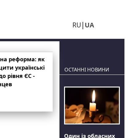
RU
UA
на реформа: як
ити українські
ОСТАННІ НОВИНИ
до рівня ЄС -
нцев
Один із обласних