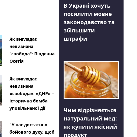
В Україні хочуть
посилити мовне
законодавство та
збільшити
штрафи
Як виглядає
невизнана
"свобода": Південна
Осетія
Як виглядає
невизнана
«свобода»: «ДНР» –
історична бомба
уповільненої дії
Чим відрізняється
натуральний мед:
"У нас достатньо
як купити якісний
бойового духу, щоб
продукт