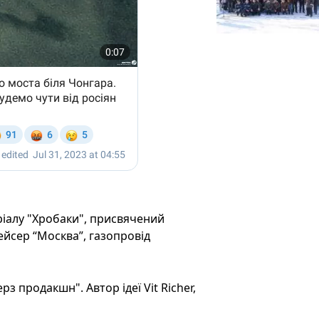
ріалу "Хробаки", присвячений
йсер “Москва”, газопровід
з продакшн". Автор ідеї Vit Richer,