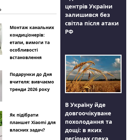
центрів України
Ь
залишився без
світла після атаки
Монтаж канальних
РФ
кондиціонерів:
етапи, вимоги та
особливості
встановлення
Подарунки до Дня
вчителя: вивчаємо
тренди 2026 року
В Україну йде
довгоочікуване
Як підібрати
похолодання та
планшет Xiaomi для
дощі: в яких
власних задач?
регіонах спека