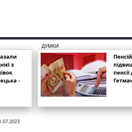
ДУМКИ
казали
Пенсій
ієї з
підвищ
хівок
пенсії 
ецька -
Гетма
1.07.2023