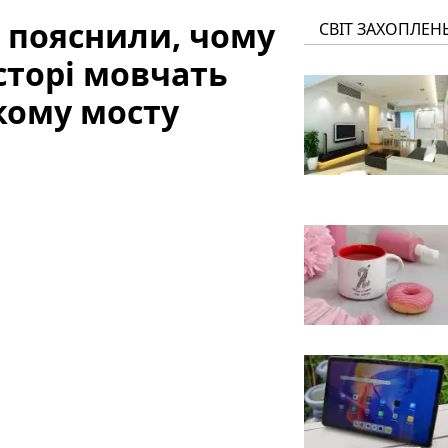
W пояснили, чому
СВІТ ЗАХОПЛЕН
сторі мовчать
кому мосту