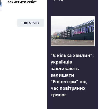
захистити себе"
- всі СТАТТІ
"Є кілька хвилин":
українців
закликають
залишати
"Епіцентри" під
час повітряних
тривог