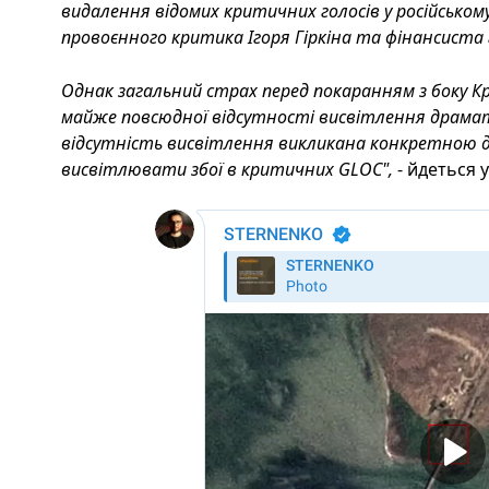
видалення відомих критичних голосів у російськом
провоєнного критика Ігоря Гіркіна та фінансиста 
Однак загальний страх перед покаранням з боку Кр
майже повсюдної відсутності висвітлення драматич
відсутність висвітлення викликана конкретною 
висвітлювати збої в критичних GLOC",
- йдеться у 