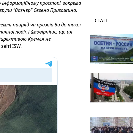
у інформаційному просторі, зокрема
групи "Вагнер" Євгена Пригожина.
СТАТТІ
емля навряд чи призвів би до такої
ної події, і ймовірніше, що ця
директивою Кремля не
звіті ISW.