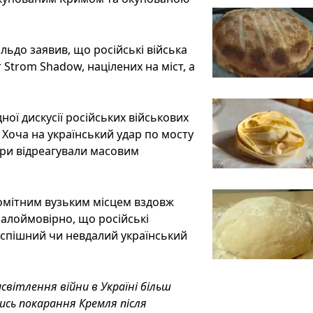
ьдо заявив, що російські війська
 Strom Shadow, націлених на міст, а
ної дискусії російських військових
 Хоча на український удар по мосту
ери відреагували масовим
помітним вузьким місцем вздовж
 малоймовірно, що російські
успішний чи невдалий український
світлення війни в Україні більш
ись покарання Кремля після