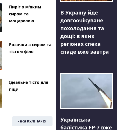
Пиріг з м'яким
В Україну йде
сиром та
довгоочікуване
моцарелою
похолодання та
дощі: в яких
регіонах спека
Розочки з сиром та
спаде вже завтра
тістом філо
Ідеальне тісто для
піци
Українська
- вся КУЛІНАРІЯ
балістика FP-7 вже