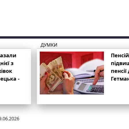
ДУМКИ
казали
Пенсій
ієї з
підвищ
хівок
пенсії 
ецька -
Гетма
9.06.2026