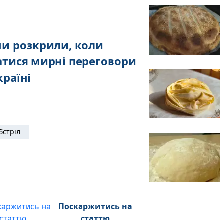
и розкрили, коли
тися мирні переговори
країні
бстріл
Поскаржитись на
статтю