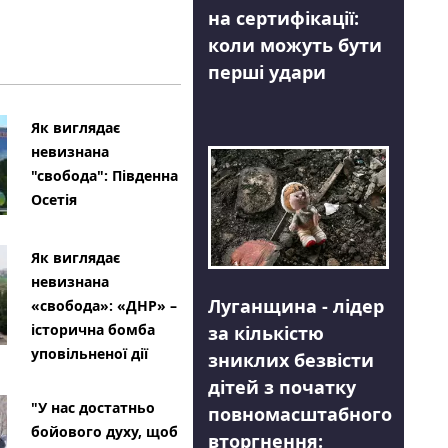
на сертифікації:
коли можуть бути
перші удари
Як виглядає
невизнана
"свобода": Південна
Осетія
Як виглядає
невизнана
Луганщина - лідер
«свобода»: «ДНР» –
історична бомба
за кількістю
уповільненої дії
зниклих безвісти
дітей з початку
"У нас достатньо
повномасштабного
бойового духу, щоб
вторгнення: