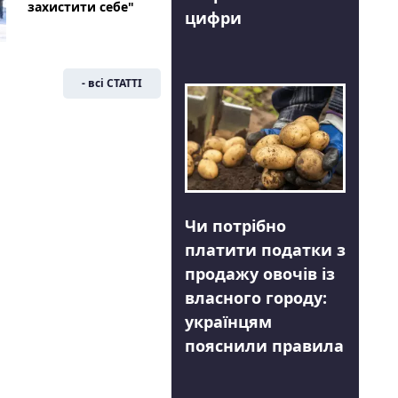
захистити себе"
цифри
- всі СТАТТІ
Чи потрібно
платити податки з
продажу овочів із
власного городу:
українцям
пояснили правила