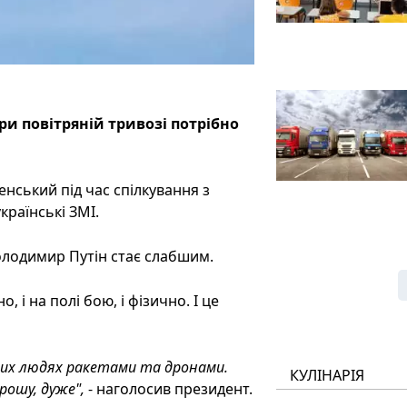
ри повітряній тривозі потрібно
нський під час спілкування з
країнські ЗМІ.
олодимир Путін стає слабшим.
 і на полі бою, і фізично. І це
аших людях ракетами та дронами.
КУЛІНАРІЯ
рошу, дуже",
- наголосив президент.