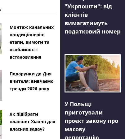
"Укрпошти": від
Ь
клієнтів
вимагатимуть
Монтаж канальних
податковий номер
кондиціонерів:
етапи, вимоги та
особливості
встановлення
Подарунки до Дня
вчителя: вивчаємо
тренди 2026 року
У Польщі
приготували
Як підібрати
проєкт закону про
планшет Xiaomi для
масову
власних задач?
депортацію