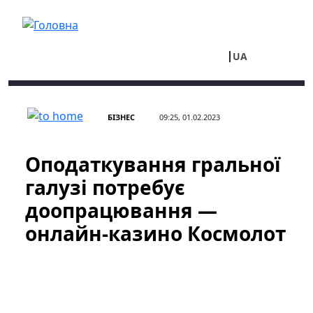
Перейти до основного вмісту
UA
RU
БІЗНЕС
09:25, 01.02.2023
Оподаткування гральної
галузі потребує
доопрацювання —
онлайн-казино Космолот