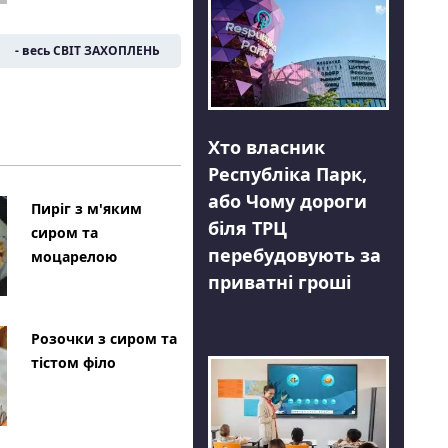
- весь СВІТ ЗАХОПЛЕНЬ
Хто власник
Республіка Парк,
або Чому дороги
Пиріг з м'яким
біля ТРЦ
сиром та
перебудовують за
моцарелою
приватні гроші
Розочки з сиром та
тістом філо