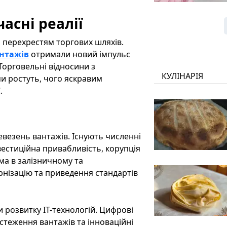
асні реалії
а перехрестям торгових шляхів.
антажів
отримали новий імпульс
 Торговельні відносини з
КУЛІНАРІЯ
и ростуть, чого яскравим
.
евезень вантажів. Існують численні
вестиційна привабливість, корупція
ема в залізничному та
нізацію та приведення стандартів
и розвитку ІТ-технологій. Цифрові
дстеження вантажів та інноваційні