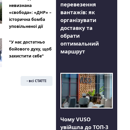
перевезення
невизнана
вантажів: як
«свобода»: «ДНР» –
організувати
історична бомба
уповільненої дії
доставку та
обрати
"У нас достатньо
оптимальний
бойового духу, щоб
маршрут
захистити себе"
- всі СТАТТІ
Чому VUSO
увійшла до ТОП-3