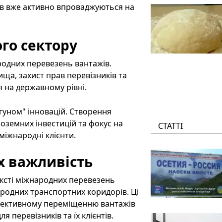
ів вже активно впроваджуються на
го сектору
родних перевезень вантажів.
ща, захист прав перевізників та
я на державному рівні.
гуном" інновацій. Створення
оземних інвестицій та фокус на
СТАТТІ
 міжнародні клієнти.
х важливість
ексті міжнародних перевезень
народних транспортних коридорів. Ці
фективному переміщенню вантажів
 перевізників та їх клієнтів.