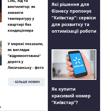
Сіль, лід та
Які рішення для
вентилятор: як
бізнесу пропонує
знизити
"Київстар": сервіси
температуру у
для розвитку та
квартирі без
оптимізації роботи
кондиціонера
У мережі показали,
як виглядає
"відремонтована"
дорога у
Лисичанську - фото
- БІЛЬШЕ НОВИН
Як купити
красивий номер
“Київстар”?
Ь