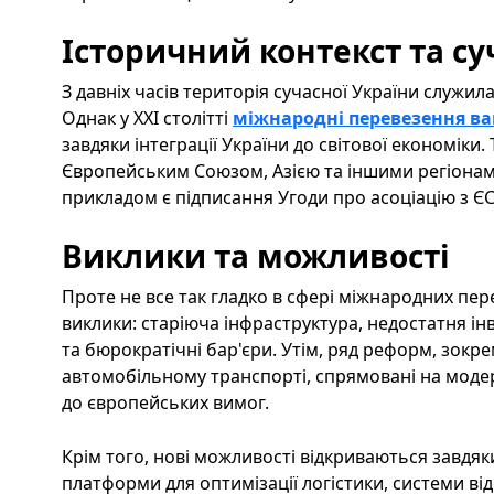
Історичний контекст та суч
З давніх часів територія сучасної України служил
Однак у XXI столітті
міжнародні перевезення в
завдяки інтеграції України до світової економіки.
Європейським Союзом, Азією та іншими регіонам
прикладом є підписання Угоди про асоціацію з ЄС
Виклики та можливості
Проте не все так гладко в сфері міжнародних пер
виклики: старіюча інфраструктура, недостатня ін
та бюрократічні бар'єри. Утім, ряд реформ, зокр
автомобільному транспорті, спрямовані на модер
до європейських вимог.
Крім того, нові можливості відкриваються завдяк
платформи для оптимізації логістики, системи ві