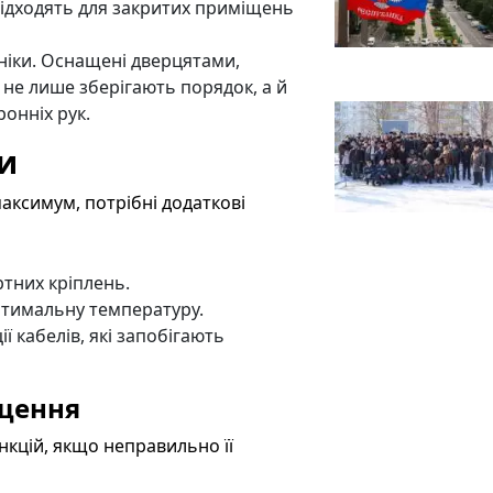
підходять для закритих приміщень
ніки. Оснащені дверцятами,
 не лише зберігають порядок, а й
ронніх рук.
и
ксимум, потрібні додаткові
ртних кріплень.
тимальну температуру.
 кабелів, які запобігають
іщення
кцій, якщо неправильно її