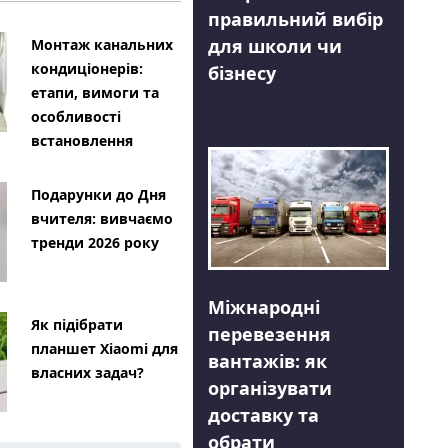
правильний вибір
для школи чи
Монтаж канальних
кондиціонерів:
бізнесу
етапи, вимоги та
особливості
встановлення
Подарунки до Дня
вчителя: вивчаємо
тренди 2026 року
Міжнародні
Як підібрати
перевезення
планшет Xiaomi для
вантажів: як
власних задач?
організувати
доставку та
обрати