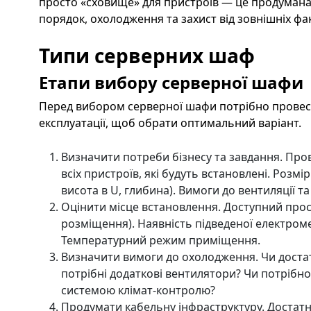
просто «сховище» для пристроїв — це продумана 
порядок, охолодження та захист від зовнішніх фа
Типи серверних шаф
Етапи вибору серверної шафи
Перед вибором серверної шафи потрібно провест
експлуатації, щоб обрати оптимальний варіант.
Визначити потреби бізнесу та завдання. Про
всіх пристроїв, які будуть встановлені. Роз
висота в U, глибина). Вимоги до вентиляції та
Оцінити місце встановлення. Доступний прост
розміщення). Наявність підведеної електром
Температурний режим приміщення.
Визначити вимоги до охолодження. Чи достат
потрібні додаткові вентилятори? Чи потрібно
системою клімат-контролю?
Продумати кабельну інфраструктуру. Достатн