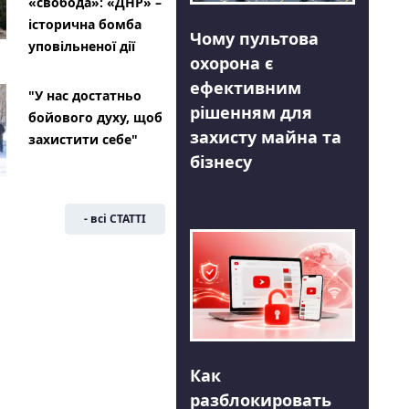
«свобода»: «ДНР» –
історична бомба
Чому пультова
уповільненої дії
охорона є
ефективним
"У нас достатньо
рішенням для
бойового духу, щоб
захисту майна та
захистити себе"
бізнесу
- всі СТАТТІ
Как
разблокировать