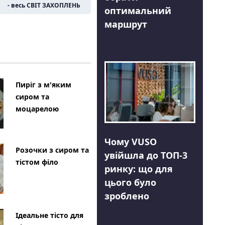
- весь СВІТ ЗАХОПЛЕНЬ
оптимальний
маршрут
Пиріг з м'яким
сиром та
моцарелою
Чому VUSO
Розочки з сиром та
увійшла до ТОП-3
тістом філо
ринку: що для
цього було
зроблено
Ідеальне тісто для