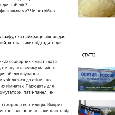
х для кабелів?
афи з замками? Чи потрібно
 шафу, яка найкраще відповідає
ій, кожна з яких підходить для
СТАТТІ
ких серверних кімнат і дата-
 вміщують велику кількість
для обслуговування.
и кріпляться до стіни, що
их кімнатах. Підходять для
омутатори, патч-панелі чи
п і хороша вентиляція. Відкриті
строї, але вони не захищають від