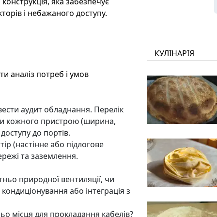
конструкція, яка забезпечує
кторів і небажаного доступу.
КУЛІНАРІЯ
и аналіз потреб і умов
вести аудит обладнання. Перелік
міри кожного пристрою (ширина,
 доступу до портів.
ір (настінне або підлогове
ережі та заземлення.
ньо природної вентиляції, чи
 кондиціонування або інтеграція з
ьо місця для прокладання кабелів?