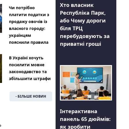
Хто власник
Чи потрібно
Республіка Парк,
платити податки з
або Чому дороги
продажу овочів із
біля ТРЦ
власного городу:
перебудовують за
українцям
пояснили правила
приватні гроші
В Україні хочуть
посилити мовне
законодавство та
збільшити штрафи
- БІЛЬШЕ НОВИН
Інтерактивна
панель 65 дюймів:
Ь
як зробити