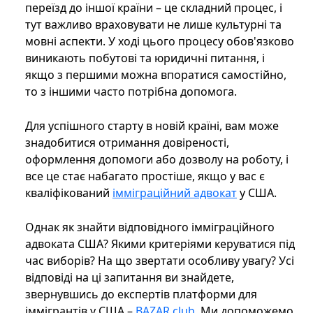
переїзд до іншої країни – це складний процес, і
тут важливо враховувати не лише культурні та
мовні аспекти. У ході цього процесу обов'язково
виникають побутові та юридичні питання, і
якщо з першими можна впоратися самостійно,
то з іншими часто потрібна допомога.
Для успішного старту в новій країні, вам може
знадобитися отримання довіреності,
оформлення допомоги або дозволу на роботу, і
все це стає набагато простіше, якщо у вас є
кваліфікований
імміграційний адвокат
у США.
Однак як знайти відповідного імміграційного
адвоката США? Якими критеріями керуватися під
час виборів? На що звертати особливу увагу? Усі
відповіді на ці запитання ви знайдете,
звернувшись до експертів платформи для
іммігрантів у США –
BAZAR.club
. Ми допоможемо