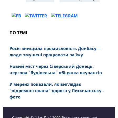
ПО ТЕМІ
Росія знищила промисловість Донбасу —
люди змушені працювати за їжу
Новий міст через Сіверський Донець:
чергова "будівельна" обіцянка окупантів
У мережі показали, як виглядає
"відремонтована" дорога у Лисичанську -
фото
Copyright © "Час Пік" 2009 Всі права захищені