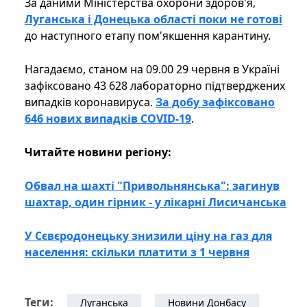
За даними Міністерства охорони здоров'я,
Луганська і Донецька області поки не готові
до наступного етапу пом'якшення карантину.
Нагадаємо, станом на 09.00 29 червня в Україні
зафіксовано 43 628 лабораторно підтверджених
випадків коронавируса.
За добу зафіксовано
646 нових випадків COVID-19
.
Читайте новини регіону:
Обвал на шахті "Привольнянська": загинув
шахтар, один гірник - у лікарні Лисичанська
У Сєвєродонецьку знизили ціну на газ для
населення: скільки платити з 1 червня
Теги:
Луганська
Новини Донбасу