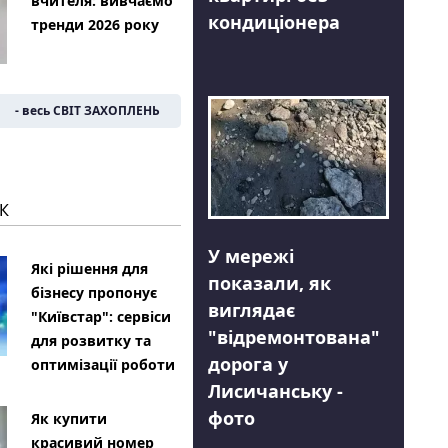
вчителя: вивчаємо
кондиціонера
тренди 2026 року
- весь СВІТ ЗАХОПЛЕНЬ
К
У мережі
Які рішення для
показали, як
бізнесу пропонує
виглядає
"Київстар": сервіси
"відремонтована"
для розвитку та
дорога у
оптимізації роботи
Лисичанську -
фото
Як купити
красивий номер