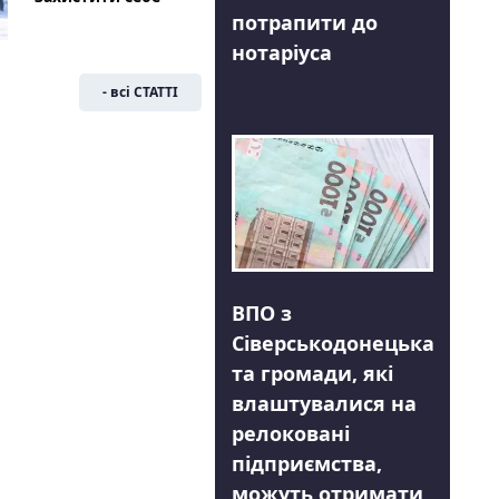
потрапити до
нотаріуса
- всі СТАТТІ
ВПО з
Сіверськодонецька
та громади, які
влаштувалися на
релоковані
підприємства,
можуть отримати