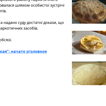
нювалася шляхом особистої зустрічі
тів.
а надано суду достатні докази, що
наркотичних засобів.
обсязі.
кая": начато уголовное