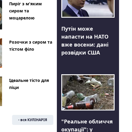
Пиріг з м'яким
сиром та
моцарелою
Путін може
напасти на НАТО
Розочки з сиром та
вже восени: дані
тістом філо
розвідки США
Ідеальне тісто для
піци
- вся КУЛІНАРІЯ
"Реальне обличчя
окупації": у