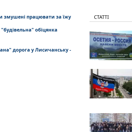
и змушені працювати за їжу
СТАТТІ
 "будівельна" обіцянка
ана" дорога у Лисичанську -