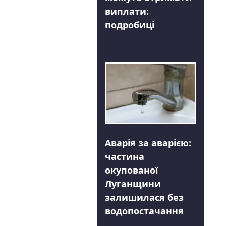
виплати:
подробиці
Аварія за аварією:
частина
окупованої
Луганщини
залишилася без
водопостачання