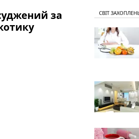
суджений за
СВІТ ЗАХОПЛЕН
котику