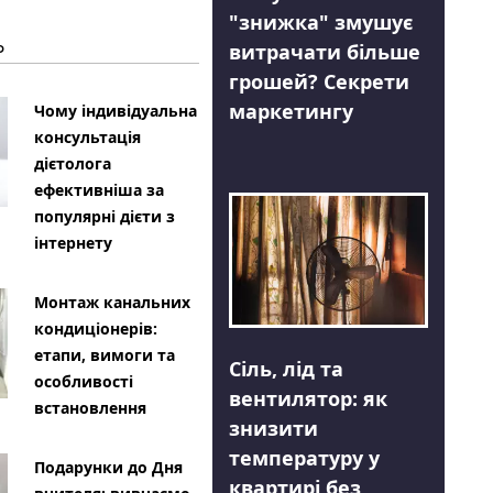
"знижка" змушує
Ь
витрачати більше
грошей? Секрети
маркетингу
Чому індивідуальна
консультація
дієтолога
ефективніша за
популярні дієти з
інтернету
Монтаж канальних
кондиціонерів:
етапи, вимоги та
Сіль, лід та
особливості
вентилятор: як
встановлення
знизити
температуру у
Подарунки до Дня
квартирі без