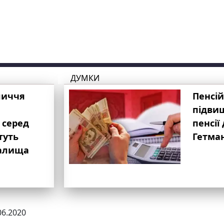
ДУМКИ
личчя
Пенсій
підвищ
 серед
пенсії 
туть
Гетма
валища
06.2020