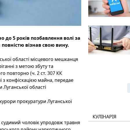
до 5 років позбавлення волі за
повністю візнав свою вину.
ької області місцевого мешканця
іганні з метою збуту та
о повторно (ч. 2 ст. 307 КК
і з конфіскацією майна, передае
и Луганської області
окурори прокуратури Луганської
КУЛІНАРІЯ
е судимий чоловік упродовж травня
дарського району наркотичного