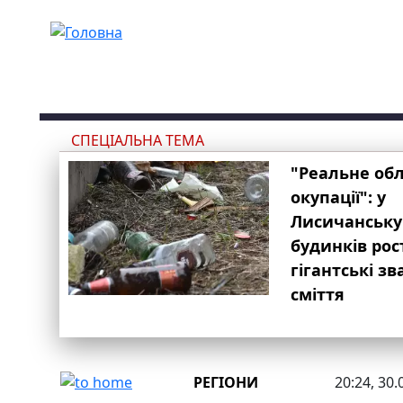
Перейти до основного вмісту
СПЕЦІАЛЬНА ТЕМА
"Реальне об
окупації": у
Лисичанську
будинків рос
гігантські з
сміття
РЕГІОНИ
20:24, 30.