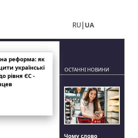
RU
UA
на реформа: як
ити українські
ОСТАННІ НОВИНИ
до рівня ЄС -
нцев
Чому слово