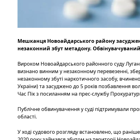
Мешканця Новоайдарського району засуджено 
незаконний збут метадону. Обвінувачуваний 
Вироком Новоайдарського районного суду Луганс
визнано винним у незаконному перевезенні, збер
незаконному збуті наркотичного засобу, вчиненог
України) та засуджено до 5 років позбавлення вол
Час Пік з посиланням на прес-службу Прокуратур
Публічне обвинувачення у суді підтримували пр
області.
У ході судового розгляду встановлено, що раніш
2020 року займався збутом на території Новоай