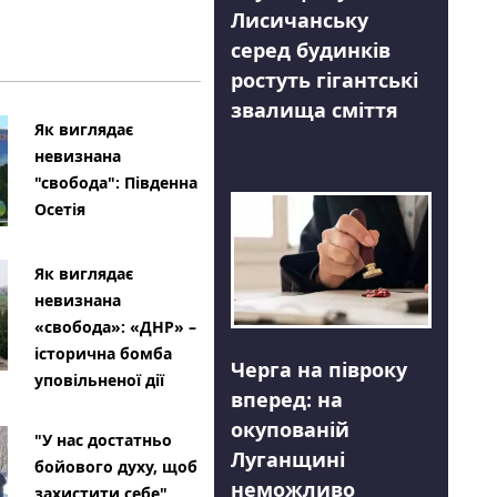
Лисичанську
серед будинків
ростуть гігантські
звалища сміття
Як виглядає
невизнана
"свобода": Південна
Осетія
Як виглядає
невизнана
«свобода»: «ДНР» –
історична бомба
Черга на півроку
уповільненої дії
вперед: на
окупованій
"У нас достатньо
Луганщині
бойового духу, щоб
неможливо
захистити себе"