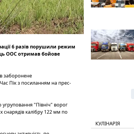
рації 6 разів порушили режим
ць ООС отримав бойове
яв заборонене
ас Пік з посиланням на прес-
о угруповання "Північ" ворог
х снарядів калібру 122 мм по
КУЛІНАРІЯ
огневу активність по