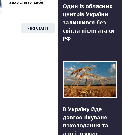
захистити себе"
Один із обласних
центрів України
залишився без
- всі СТАТТІ
світла після атаки
РФ
В Україну йде
довгоочікуване
похолодання та
дощі: в яких