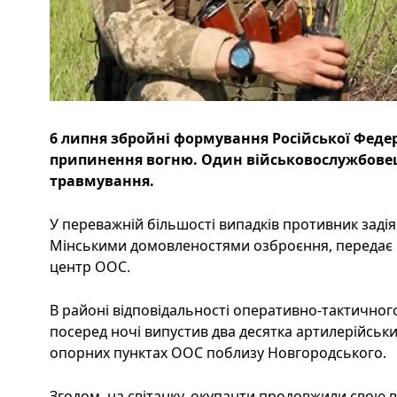
6 липня збройні формування Російської Феде
припинення вогню. Один військовослужбове
травмування.
У переважній більшості випадків противник заді
Мінськими домовленостями озброєння, передає Ч
центр ООС.
В районі відповідальності оперативно-тактичног
посеред ночі випустив два десятка артилерійськи
опорних пунктах ООС поблизу Новгородського.
Згодом, на світанку, окупанти продовжили свою в