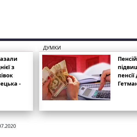
ДУМКИ
казали
Пенсій
ієї з
підвищ
хівок
пенсії 
ецька -
Гетма
07.2020