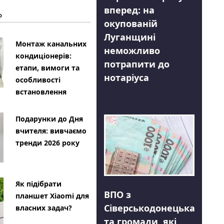
вперед: на
Ь
окупованій
Луганщині
Монтаж канальних
неможливо
кондиціонерів:
потрапити до
етапи, вимоги та
нотаріуса
особливості
встановлення
Подарунки до Дня
вчителя: вивчаємо
тренди 2026 року
Як підібрати
ВПО з
планшет Xiaomi для
Сіверськодонецька
власних задач?
та громади, які