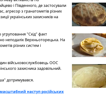
айцево і Південного, де застосували
ас, агресор з гранатометів різних
зиції українських захисників на
 угруповання "Схід" факт
о неподалік Верхньоторецька. На
ометів різних систем і
 один військовослужбовець ООС
їнського захисника задовільний.
ша" дотримувався.
 масштабний наступ російських