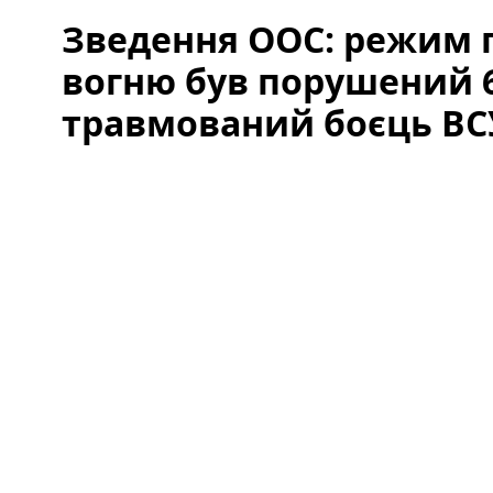
Зведення ООС: режим
вогню був порушений 6
травмований боєць ВС