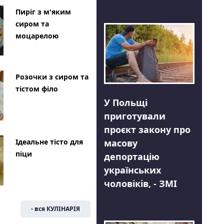
Пиріг з м'яким
сиром та
моцарелою
Розочки з сиром та
тістом філо
У Польщі
приготували
проєкт закону про
Ідеальне тісто для
масову
піци
депортацію
українських
чоловіків, - ЗМІ
- вся КУЛІНАРІЯ