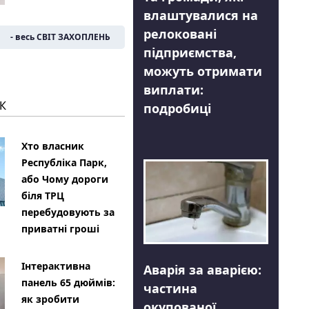
влаштувалися на
релоковані
- весь СВІТ ЗАХОПЛЕНЬ
підприємства,
можуть отримати
виплати:
К
подробиці
Хто власник
Республіка Парк,
або Чому дороги
біля ТРЦ
перебудовують за
приватні гроші
Інтерактивна
Аварія за аварією:
панель 65 дюймів:
частина
як зробити
окупованої