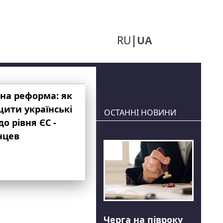
RU
UA
на реформа: як
ити українські
ОСТАННІ НОВИНИ
до рівня ЄС -
нцев
Черга на півроку