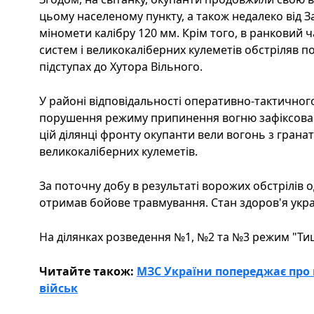
цьому населеному пункту, а також недалеко від З
міномети калібру 120 мм. Крім того, в ранковий ч
систем і великокаліберних кулеметів обстріляв по
підступах до Хутора Вільного.
У районі відповідальності оперативно-тактичного
порушення режиму припинення вогню зафіксован
цій ділянці фронту окупанти вели вогонь з гранат
великокаліберних кулеметів.
За поточну добу в результаті ворожих обстрілів
отримав бойове травмування. Стан здоров'я укра
На ділянках розведення №1, №2 та №3 режим "Ти
Читайте також:
МЗС України попереджає про
військ