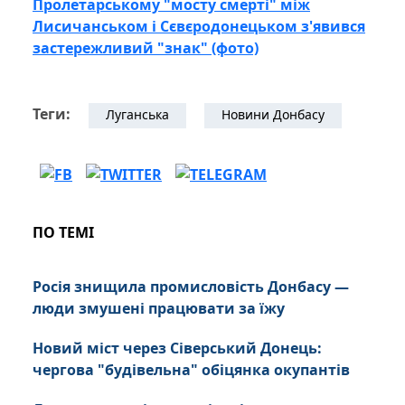
Пролетарському "мосту смерті" між
Лисичанськом і Сєвєродонецьком з'явився
застережливий "знак" (фото)
Теги:
Луганська
Новини Донбасу
ПО ТЕМІ
Росія знищила промисловість Донбасу —
люди змушені працювати за їжу
Новий міст через Сіверський Донець:
чергова "будівельна" обіцянка окупантів