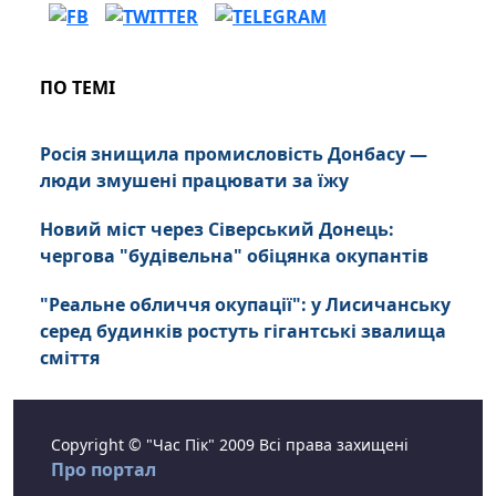
ПО ТЕМІ
Росія знищила промисловість Донбасу —
люди змушені працювати за їжу
Новий міст через Сіверський Донець:
чергова "будівельна" обіцянка окупантів
"Реальне обличчя окупації": у Лисичанську
серед будинків ростуть гігантські звалища
сміття
Copyright © "Час Пік" 2009 Всі права захищені
Про портал