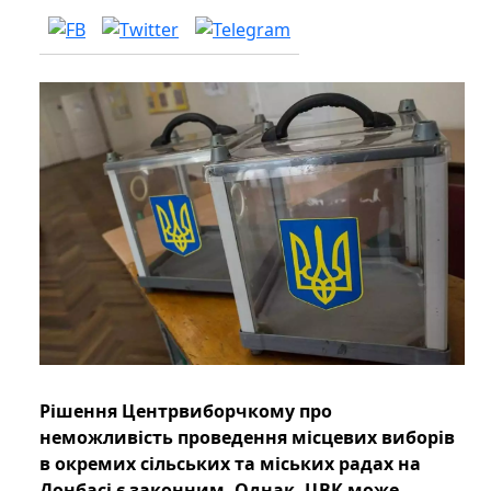
Рішення Центрвиборчкому про
неможливість проведення місцевих виборів
в окремих сільських та міських радах на
Донбасі є законним. Однак, ЦВК може