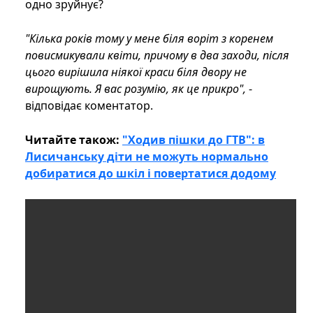
одно зруйнує?
"Кілька років тому у мене біля воріт з коренем
повисмикували квіти, причому в два заходи, після
цього вирішила ніякої краси біля двору не
вирощують. Я вас розумію, як це прикро",
-
відповідає коментатор.
Читайте також:
"Ходив пішки до ГТВ": в
Лисичанську діти не можуть нормально
добиратися до шкіл і повертатися додому