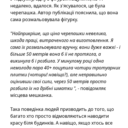
недалеко, вдалося. Як з'ясувалося, це була
черепашка. Автор публікації пояснила, що вона
сама розмальовувала фігурку.
"Найприкріше, що ціна черепашки невелика,
шкода праці, витраченого на виготовлення. Я
сама їх розмальовувала вручну, вони дуже важкі - і
більше 50 метрів вона б її не протягла, а
викинула б і розбила. У минулому році одна
немолода пара 40+ поцупила чотири тротуарних
плитки (чотири! навіщо?), але неправильно
оцінивши свої сили, через 50 метрів просто
розбила їх на дрібні шматки ",
- повідомляє
місцева мешканка.
Така поведінка людей призводить до того, що
багато хто просто відмовляються наводити
красу біля будинків. А навіщо, якщо хтось все