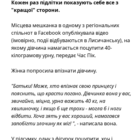
Кожен раз підлітки показують себе все з
"кращої" сторони.
Місцева мешканка в одному з регіональних
спільнот в Facebook опублікувала відео
(імовірно, події відбуваються в Лисичанську), на
якому дівчина намагається поцупити 40-
кілограмову урну, передає Час Пік.
Жінка попросила впізнати дівчину.
"Батьки! Може, хто впізнає свою принцесу і
пояснить, що красти погано. Дівчинка вона у вас,
звичайно, міцна, урна важить 40 кг, на
хвилиночку, і якщо б ще трохи - могла б і ноги
відбити. Хоча зять у вас хороший, намагався
запобігти злочину як міг! "
, - написала вона.
У підсумку, одну з фігурок поцупити, хоч і