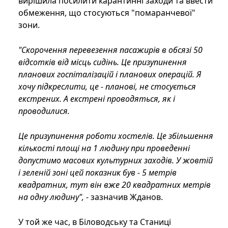
вирішила посилити карантинні заходи та ввести
обмеження, що стосуються "помаранчевої"
зони.
"Скорочення перевезення пасажирів в обсязі 50
відсотків від місць сидінь. Це призупинення
планових госпіталізацій і планових операцій. Я
хочу підкреслити, це - планові, не стосується
екстрених. А екстрені проводяться, як і
проводилися.
Це призупинення роботи хостелів. Це збільшення
кількості площі на 1 людину при проведенні
допустимо масових культурних заходів. У жовтій
і зеленій зоні цей показник був - 5 метрів
квадратних, тут він вже 20 квадратних метрів
на одну людину",
- зазначив Жданов.
У той же час, в Біловодську та Станиці