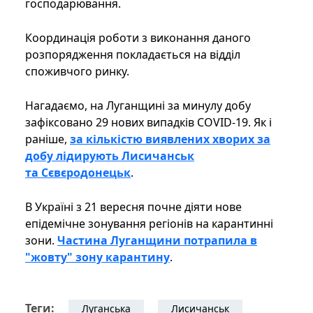
господарювання.
Координація роботи з виконання даного
розпорядження покладається на відділ
споживчого ринку.
Нагадаємо, на Луганщині за минулу добу
зафіксовано 29 нових випадків COVID-19. Як і
раніше,
за кількістю виявлених хворих за
добу лідирують Лисичанськ
та Сєвєродонецьк
.
В Україні з 21 вересня почне діяти нове
епідемічне зонування регіонів на карантинні
зони.
Частина Луганщини потрапила в
"жовту" зону карантину
.
Теги:
Луганська
Лисичанськ