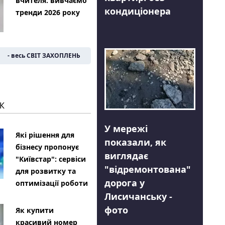
вчителя: вивчаємо
кондиціонера
тренди 2026 року
- весь СВІТ ЗАХОПЛЕНЬ
К
У мережі
Які рішення для
показали, як
бізнесу пропонує
виглядає
"Київстар": сервіси
"відремонтована"
для розвитку та
дорога у
оптимізації роботи
Лисичанську -
фото
Як купити
красивий номер