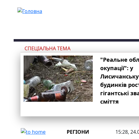
Перейти до основного вмісту
СПЕЦІАЛЬНА ТЕМА
"Реальне об
окупації": у
Лисичанську
будинків рос
гігантські з
сміття
РЕГІОНИ
15:28, 24.