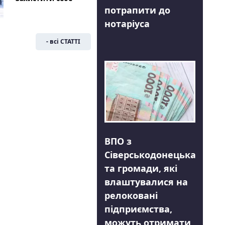
потрапити до
нотаріуса
- всі СТАТТІ
ВПО з
Сіверськодонецька
та громади, які
влаштувалися на
релоковані
підприємства,
можуть отримати