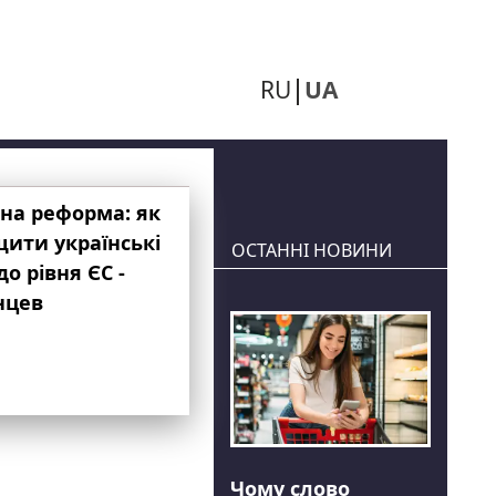
RU
UA
на реформа: як
ити українські
ОСТАННІ НОВИНИ
до рівня ЄС -
нцев
Чому слово