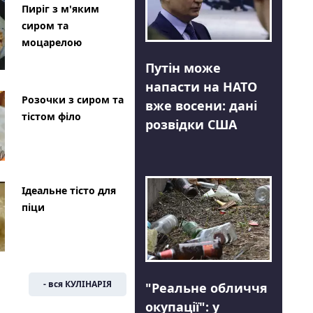
Пиріг з м'яким
сиром та
моцарелою
Путін може
напасти на НАТО
Розочки з сиром та
вже восени: дані
тістом філо
розвідки США
Ідеальне тісто для
піци
- вся КУЛІНАРІЯ
"Реальне обличчя
окупації": у