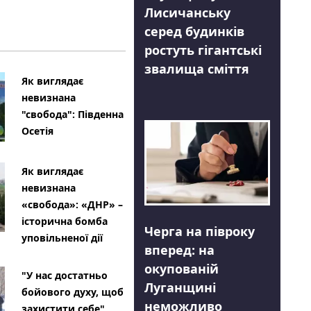
Лисичанську
серед будинків
ростуть гігантські
звалища сміття
Як виглядає
невизнана
"свобода": Південна
Осетія
Як виглядає
невизнана
«свобода»: «ДНР» –
історична бомба
Черга на півроку
уповільненої дії
вперед: на
окупованій
"У нас достатньо
Луганщині
бойового духу, щоб
неможливо
захистити себе"