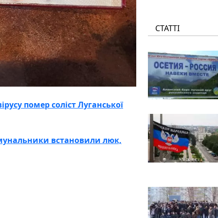
СТАТТІ
ірусу помер соліст Луганської
омунальники встановили люк,