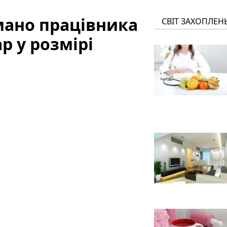
мано працівника
СВІТ ЗАХОПЛЕН
р у розмірі