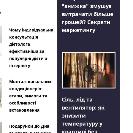
"знижка" змушує
Ь
витрачати більше
грошей? Секрети
маркетингу
Чому індивідуальна
консультація
дієтолога
ефективніша за
популярні дієти з
інтернету
Монтаж канальних
кондиціонерів:
етапи, вимоги та
Сіль, лід та
особливості
вентилятор: як
встановлення
знизити
температуру у
Подарунки до Дня
квартирі без