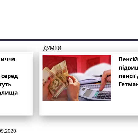
ДУМКИ
личчя
Пенсій
підвищ
 серед
пенсії 
туть
Гетма
валища
09.2020