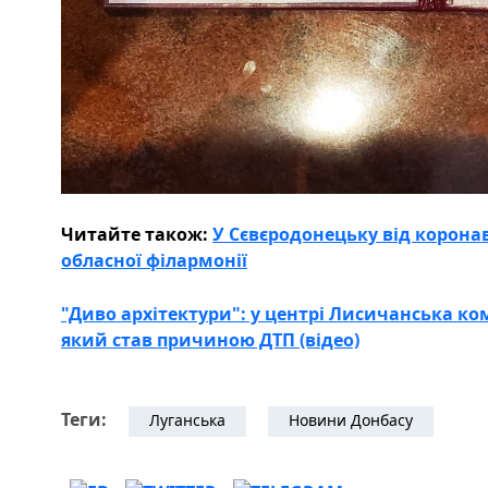
Читайте також:
У Сєвєродонецьку від коронав
обласної філармонії
"Диво архітектури": у центрі Лисичанська к
який став причиною ДТП (відео)
Теги:
Луганська
Новини Донбасу