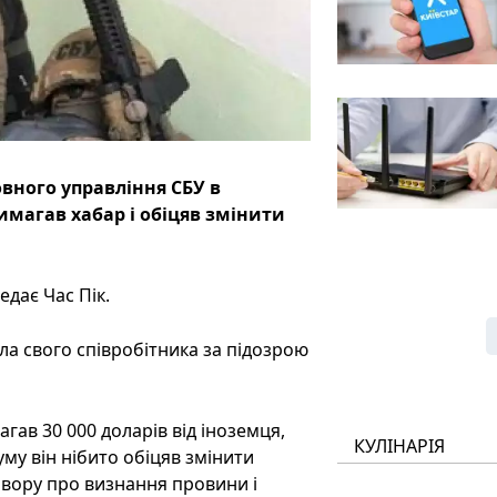
вного управління СБУ в
имагав хабар і обіцяв змінити
едає Час Пік.
а свого співробітника за підозрою
гав 30 000 доларів від іноземця,
КУЛІНАРІЯ
му він нібито обіцяв змінити
овору про визнання провини і