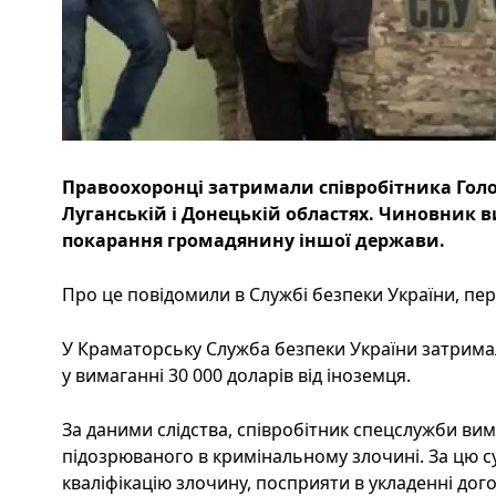
Правоохоронці затримали співробітника Голо
Луганській і Донецькій областях. Чиновник в
покарання громадянину іншої держави.
Про це повідомили в Службі безпеки України, пер
У Краматорську Служба безпеки України затримал
у вимаганні 30 000 доларів від іноземця.
За даними слідства, співробітник спецслужби вима
підозрюваного в кримінальному злочині. За цю су
кваліфікацію злочину, посприяти в укладенні дог