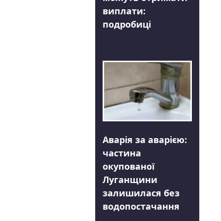
виплати:
подробиці
Аварія за аварією:
частина
окупованої
Луганщини
залишилася без
водопостачання