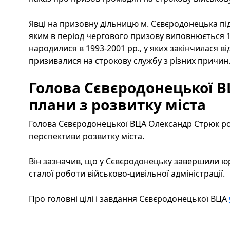
Явці на призовну дільницю м. Сєвєродонецька під
яким в період чергового призову виповнюється 18
народилися в 1993-2001 рр., у яких закінчилася в
призивалися на строкову службу з різних причин
Голова Сєвєродонецької В
плани з розвитку міста
Голова Сєвєродонецької ВЦА Олександр Стрюк ро
перспективи розвитку міста.
Він зазначив, що у Сєвєродонецьку завершили юр
сталої роботи військово-цивільної адміністрації.
Про головні цілі і завдання Сєвєродонецької ВЦА