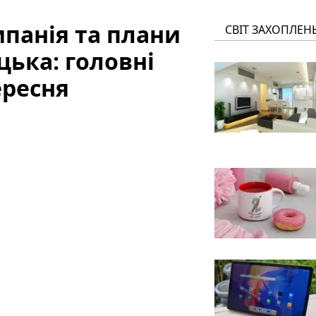
мпанія та плани
СВІТ ЗАХОПЛЕН
цька: головні
ересня