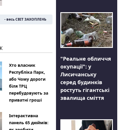
- весь СВІТ ЗАХОПЛЕНЬ
К
"Реальне обличчя
Хто власник
окупації": у
Республіка Парк,
Лисичанську
або Чому дороги
серед будинків
біля ТРЦ
ростуть гігантські
перебудовують за
звалища сміття
приватні гроші
Інтерактивна
панель 65 дюймів:
як зробити