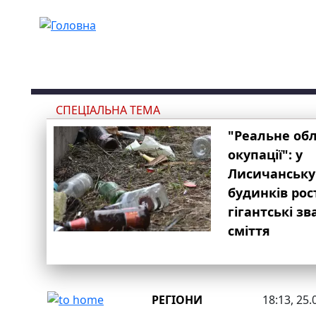
Перейти до основного вмісту
СПЕЦІАЛЬНА ТЕМА
"Реальне об
окупації": у
Лисичанську
будинків рос
гігантські з
сміття
РЕГІОНИ
18:13, 25.