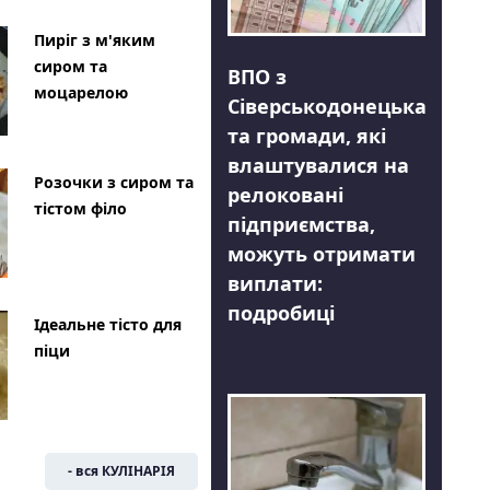
Пиріг з м'яким
сиром та
ВПО з
моцарелою
Сіверськодонецька
та громади, які
влаштувалися на
Розочки з сиром та
релоковані
тістом філо
підприємства,
можуть отримати
виплати:
подробиці
Ідеальне тісто для
піци
- вся КУЛІНАРІЯ