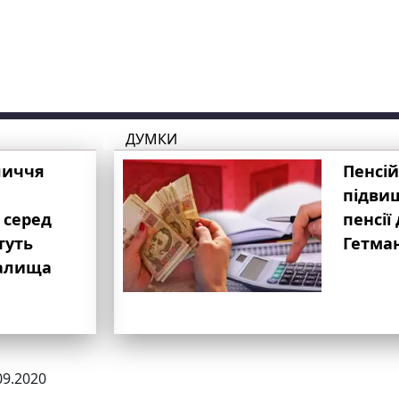
ДУМКИ
личчя
Пенсій
підвищ
 серед
пенсії 
туть
Гетма
валища
09.2020