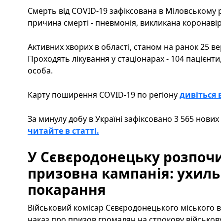
Смерть від COVID-19 зафіксована в Міловському ра
причина смерті - пневмонія, викликана коронаві
Активних хворих в області, станом на ранок 25 верес
Проходять лікування у стаціонарах - 104 пацієнти
особа.
Карту поширення COVID-19 по регіону
дивіться в
За минулу добу в Україні зафіксовано 3 565 нови
читайте в статті.
У Сєвєродонецьку розпочи
призовна кампанія: ухил
покарання
Військовий комісар Сєвєродонецького міського в
наказ про призов громадян на строкову військов