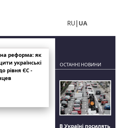
RU
UA
на реформа: як
ити українські
ОСТАННІ НОВИНИ
до рівня ЄС -
нцев
В Україні посилять