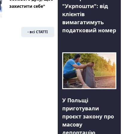
"Укрпошти": від
захистити себе"
клієнтів
вимагатимуть
податковий номер
- всі СТАТТІ
У Польщі
приготували
проєкт закону про
масову
депортацію