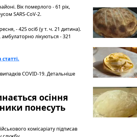
йоні. Вік померлого - 61 рік,
русом SARS-CoV-2.
ня, - 425 осіб (у т. ч. 21 дитина).
, амбулаторно лікуються - 321
 статті.
х випадків COVID-19. Детальніше
нається осіння
ьники понесуть
ійськового комісаріату підписав
у службу.