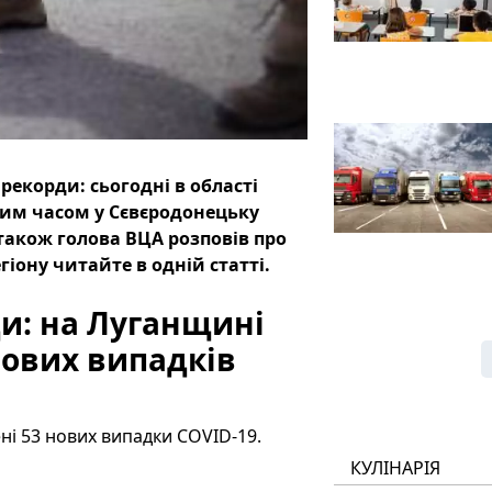
екорди: сьогодні в області
Тим часом у Сєвєродонецьку
також голова ВЦА розповів про
гіону читайте в одній статті.
и: на Луганщині
нових випадків
ні 53 нових випадки COVID-19.
КУЛІНАРІЯ