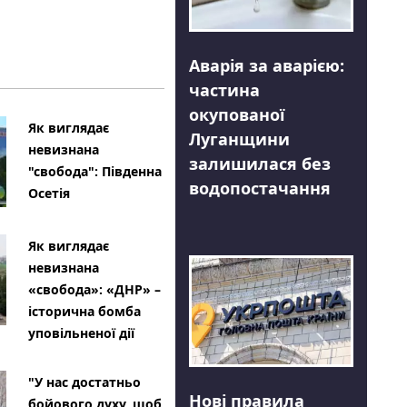
Аварія за аварією:
частина
окупованої
Як виглядає
Луганщини
невизнана
залишилася без
"свобода": Південна
водопостачання
Осетія
Як виглядає
невизнана
«свобода»: «ДНР» –
історична бомба
уповільненої дії
"У нас достатньо
Нові правила
бойового духу, щоб