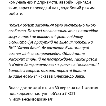
комунальних підприємств, аварійні бригади
яких, зараз переведені на цілодобовий режим
роботи.
"Кожен об’єкт загоряння було обстежено мною
особисто. Пожежі могли виникнути як внаслідок
засухи, так і не виключені факти підпалу.
Особисто був присутній на ліквації пожежі на
ВНС "Лісова дача", де частково були знищені
вогнем лінії електропередач. Обладнання
насосних станцій не постраждало. Також разом
із Юрієм Явтушенком взяли участь в ізолюванні 5
балонів з хлором, нажаль, порожні балони
знищив вогонь",
- сказав Олександр Заїка.
Внаслідок пожежі в ніч з 30 вересня на 1 жовтня
пошкоджено наступні об'єкти ЛКСП
"Лисичанськводоканал":