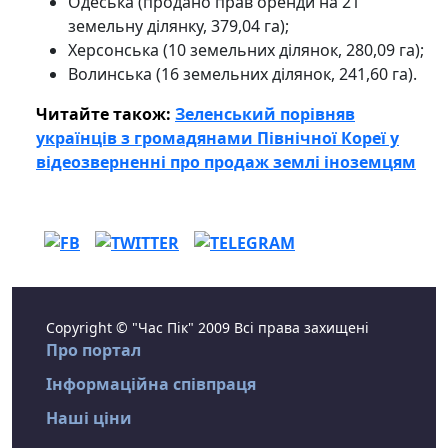
Одеська (продано прав оренди на 21
земельну ділянку, 379,04 га);
Херсонська (10 земельних ділянок, 280,09 га);
Волинська (16 земельних ділянок, 241,60 га).
Читайте також:
Зеленський порівняв
українців з громадянами Північної Кореї у
відеозверненні про продаж землі іноземцям
Copyright © "Час Пік" 2009 Всі права захищені
Про портал
Інформаційна співпраця
Наші ціни