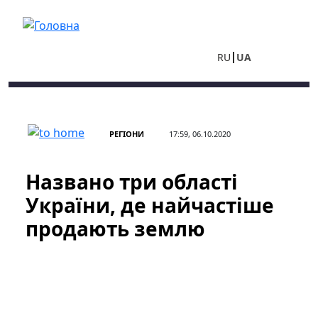
Перейти до основного вмісту
RU
UA
РЕГІОНИ
17:59, 06.10.2020
Названо три області
України, де найчастіше
продають землю