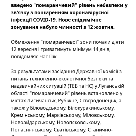
введено "помаранчевий" рівень небезпеки у
зв'язку з поширенням коронавірусної
інфекції COVID-19. Нове епідимічне
зонування набуло чинності з 12 жовтня.
Обмеження "помаранчевої" зони почали діяти
12 вересня і триватимуть мінімум 14 днів,
повідомляє Час Пік.
За результатами засідання Державної комісії з
питань техногенно-екологічної безпеки та
надзвичайних ситуацій (ТЕБ та НС) у Луганській
області "помаранчевий" рівень встановлено у
містах Лисичанськ, Рубіжне, Сєвєродонецьк, а
також у Біловодському, Білокуракинському,
Кремінському, Марківському, Міловському,
Новоайдарському, Новопсковському,
Попаснянському, Сватівському, Станично-