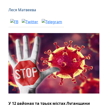
Леся Матвеева
У 12 районах та трьох містах Луганщини