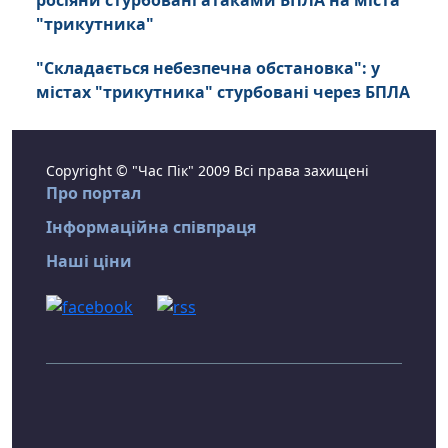
росіяни стурбовані атаками БПЛА на міста
"трикутника"
"Складається небезпечна обстановка": у
містах "трикутника" стурбовані через БПЛА
Copyright © "Час Пік" 2009 Всі права захищені
Про портал
Інформаційна співпраця
Наші ціни