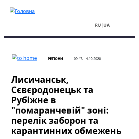
Перейти до основного вмісту
RU
UA
РЕГІОНИ
09:47, 14.10.2020
Лисичанськ,
Сєвєродонецьк та
Рубіжне в
"помаранчевій" зоні:
перелік заборон та
карантинних обмежень