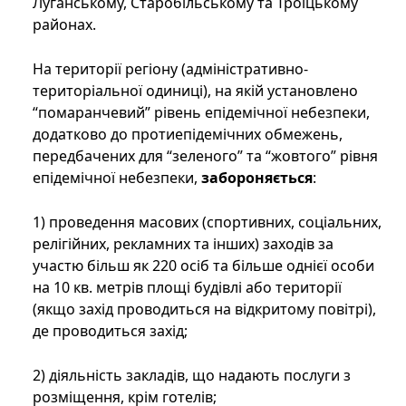
Луганському, Старобільському та Троїцькому
районах.
На території регіону (адміністративно-
територіальної одиниці), на якій установлено
“помаранчевий” рівень епідемічної небезпеки,
додатково до протиепідемічних обмежень,
передбачених для “зеленого” та “жовтого” рівня
епідемічної небезпеки,
забороняється
:
1) проведення масових (спортивних, соціальних,
релігійних, рекламних та інших) заходів за
участю більш як 220 осіб та більше однієї особи
на 10 кв. метрів площі будівлі або території
(якщо захід проводиться на відкритому повітрі),
де проводиться захід;
2) діяльність закладів, що надають послуги з
розміщення, крім готелів;