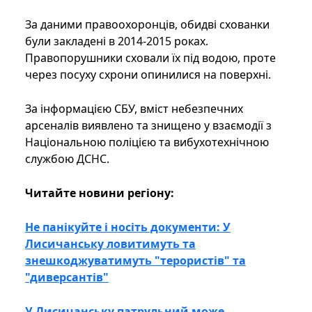
За даними правоохоронців, обидві схованки
були закладені в 2014-2015 роках.
Правопорушники сховали їх під водою, проте
через посуху схрони опинилися на поверхні.
За інформацією СБУ, вміст небезпечних
арсеналів виявлено та знищено у взаємодії з
Національною поліцією та вибухотехнічною
службою ДСНС.
Читайте новини регіону:
Не панікуйте і носіть документи: У
Лисичанську ловитимуть та
знешкоджуватимуть "терористів" та
"диверсантів"
У Лисичанську патрульний може