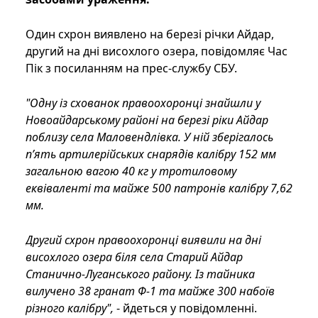
Один схрон виявлено на березі річки Айдар,
другий на дні висохлого озера, повідомляє Час
Пік з посиланням на прес-службу СБУ.
"Одну із схованок правоохоронці знайшли у
Новоайдарському районі на березі ріки Айдар
поблизу села Маловендлівка. У ній зберігалось
п’ять артилерійських снарядів калібру 152 мм
загальною вагою 40 кг у тротиловому
еквіваленті та майже 500 патронів калібру 7,62
мм.
Другий схрон правоохоронці виявили на дні
висохлого озера біля села Старий Айдар
Станично-Луганського району. Із тайника
вилучено 38 гранат Ф-1 та майже 300 набоїв
різного калібру",
- йдеться у повідомленні.