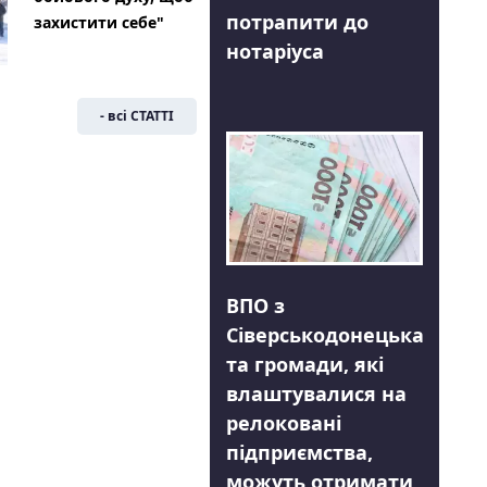
потрапити до
захистити себе"
нотаріуса
- всі СТАТТІ
ВПО з
Сіверськодонецька
та громади, які
влаштувалися на
релоковані
підприємства,
можуть отримати