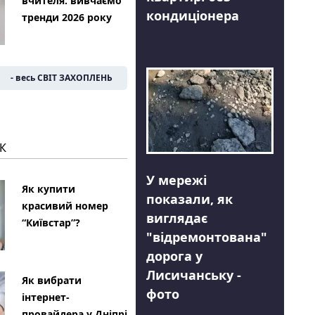
вчителя: вивчаємо
кондиціонера
тренди 2026 року
- весь СВІТ ЗАХОПЛЕНЬ
К
У мережі
Як купити
показали, як
красивий номер
виглядає
“Київстар”?
"відремонтована"
дорога у
Лисичанську -
Як вибрати
фото
інтернет-
провайдера у Дніпрі