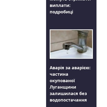
виплати:
подробиці
Аварія за аварією:
частина
окупованої
Луганщини
залишилася без
водопостачання