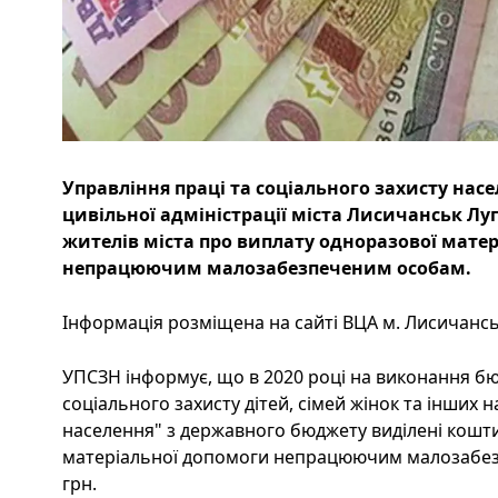
Управління праці та соціального захисту насе
цивільної адміністрації міста Лисичанськ Лу
жителів міста про виплату одноразової мате
непрацюючим малозабезпеченим особам.
Інформація розміщена на сайті ВЦА м. Лисичанськ
УПСЗН інформує, що в 2020 році на виконання бю
соціального захисту дітей, сімей жінок та інших 
населення" з державного бюджету виділені кошт
матеріальної допомоги непрацюючим малозабезп
грн.