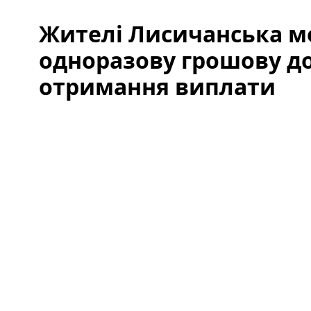
Жителі Лисичанська м
одноразову грошову д
отримання виплати