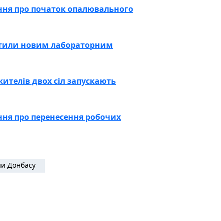
ння про початок опалювального
стили новим лабораторним
ителів двох сіл запускають
ння про перенесення робочих
и Донбасу