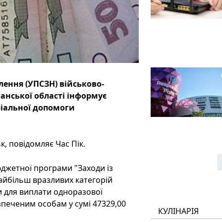
лення (УПСЗН) військово-
ганської області інформує
ріальної допомоги
, повідомляє Час Пік.
джетної програми "Заходи із
найбільш вразливих категорій
и для виплати одноразової
еченим особам у сумі 47329,00
КУЛІНАРІЯ