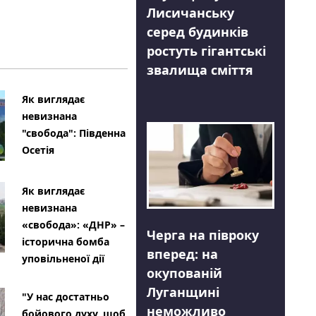
Лисичанську
серед будинків
ростуть гігантські
звалища сміття
Як виглядає
невизнана
"свобода": Південна
Осетія
Як виглядає
невизнана
«свобода»: «ДНР» –
Черга на півроку
історична бомба
вперед: на
уповільненої дії
окупованій
Луганщині
"У нас достатньо
неможливо
бойового духу, щоб