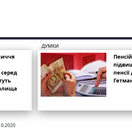
ДУМКИ
личчя
Пенсій
підвищ
 серед
пенсії 
туть
Гетма
валища
10.2020