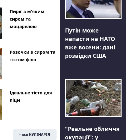
Пиріг з м'яким
сиром та
моцарелою
Путін може
напасти на НАТО
вже восени: дані
Розочки з сиром та
розвідки США
тістом філо
Ідеальне тісто для
піци
"Реальне обличчя
- вся КУЛІНАРІЯ
окупації": у