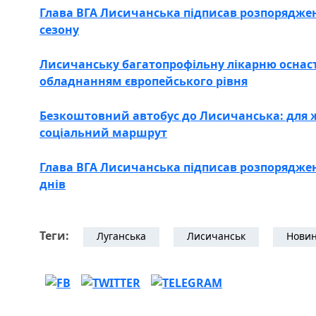
Глава ВГА Лисичанська підписав розпорядже
сезону
Лисичанську багатопрофільну лікарню осна
обладнанням європейського рівня
Безкоштовний автобус до Лисичанська: для ж
соціальний маршрут
Глава ВГА Лисичанська підписав розпорядже
днів
Теги:
Луганська
Лисичанськ
Новин