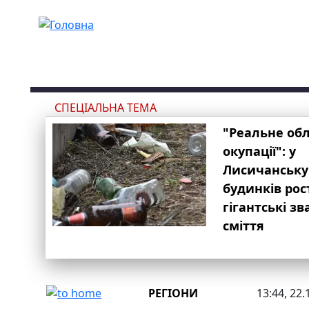
Перейти до основного вмісту
СПЕЦІАЛЬНА ТЕМА
"Реальне об
окупації": у
Лисичанську
будинків рос
гігантські з
сміття
РЕГІОНИ
13:44, 22.