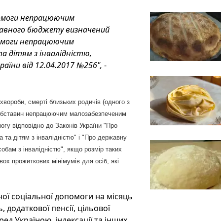
помоги непрацюючим
жавного бюджету визначений
помоги непрацюючим
а дітям з інвалідністю,
їни від 12.04.2017 №256",
-
хвороби, смерті близьких родичів (одного з
их обставин непрацюючим малозабезпеченим
огу відповідно до Законів України "Про
 та дітям з
інвалідністю"
і "Про державну
собам з інвалідністю", якщо розмір таких
ох прожиткових мінімумів для осіб, які
ної соціальної допомоги на місяць
 додаткової пенсії, цільової
ред Україною, індексації та інших