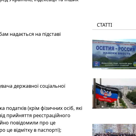
СТАТТІ
м надається на підставі
увача державної соціальної
 податків (крім фізичних осіб, які
від прийняття реєстраційного
ійно повідомили про це
 це відмітку в паспорті);