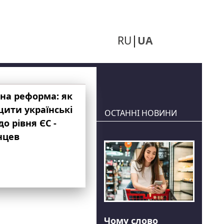
RU
UA
на реформа: як
ити українські
ОСТАННІ НОВИНИ
до рівня ЄС -
нцев
Чому слово