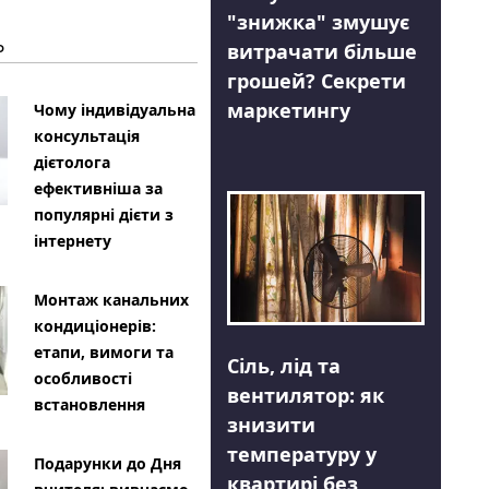
"знижка" змушує
Ь
витрачати більше
грошей? Секрети
маркетингу
Чому індивідуальна
консультація
дієтолога
ефективніша за
популярні дієти з
інтернету
Монтаж канальних
кондиціонерів:
етапи, вимоги та
Сіль, лід та
особливості
вентилятор: як
встановлення
знизити
температуру у
Подарунки до Дня
квартирі без