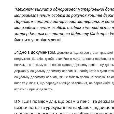
"Механізм виплати одноразової матеріальної до
малозабезпеченим особам за рахунок коштів дер
Порядком виплати одноразової матеріальної до
малозабезпеченим особам, особам з інвалідністю т
затвердженим постановою Кабінету Міністрів Укра
йдеться у повідомленні.
Згідно з документом,
допомога надається у разі тривалої 
подружжя, батьків, дітей), стихійного лиха та інших особлив
особам, які отримують пенсію та/або державну соціальну допом
державну соціальну допомогу особам з інвалідністю з дитинства
соціальну допомогу особам, які не мають права на пенсію, та о
виплат у місяці, що передує місяцю звернення, не перевищує дв
втратили працездатність.
В УПСЗН повідомили, що розмір пенсії та держав
визначається з урахуванням надбавок, підвищень,
грошової допомоги, пенсії за особливі заслуги пе