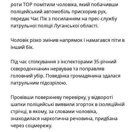
роти ТОР помітили чоловіка, який побачивши
поліцейський автомобіль прискорив рух,
передає Час Пік з посиланням на прес-службу
патрульної поліції Луганської області.
Чоловік різко змінив напрямок і намагався піти в
інший бік.
Під час спілкування з інспекторами 35-річний
сєвєродончанин нервував та поправляв
головний убір. Поведінка громадянина здалася
патрульним підозрілою.
Провівши поверхневу перевірку, у відвороті
шапки поліцейські виявили згорток в ізоляційній
стрічці, в якому, за словами чоловіка,
знаходилася наркотична речовина, придбана
через соцмережу.