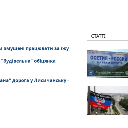
СТАТТІ
и змушені працювати за їжу
 "будівельна" обіцянка
ана" дорога у Лисичанську -