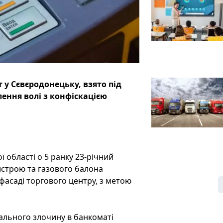
 у Сєвєродонецьку, взято під
лення волі з конфіскацією
 області о 5 ранку 23-річний
строю та газового балона
фасаді торгового центру, з метою
ального злочину в банкоматі