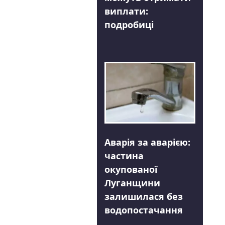
виплати:
подробиці
Аварія за аварією:
частина
окупованої
Луганщини
залишилася без
водопостачання