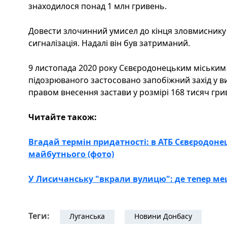
знаходилося понад 1 млн гривень.
Довести злочинний умисел до кінця зловмиснику 
сигналізація. Надалі він був затриманий.
9 листопада 2020 року Сєвєродонецьким міським 
підозрюваного застосовано запобіжний захід у в
правом внесення застави у розмірі 168 тисяч гри
Читайте також:
Вгадай термін придатності: в АТБ Сєвєродоне
майбутнього (фото)
У Лисичанську "вкрали вулицю": де тепер меш
Теги:
Луганська
Новини Донбасу