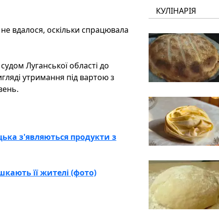
КУЛІНАРІЯ
не вдалося, оскільки спрацювала
судом Луганської області до
игляді утримання під вартою з
вень.
цька з'являються продукти з
кають її жителі (фото)