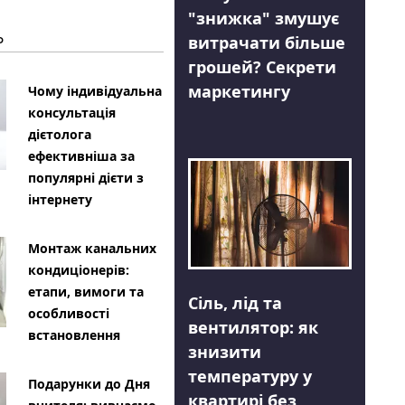
"знижка" змушує
Ь
витрачати більше
грошей? Секрети
маркетингу
Чому індивідуальна
консультація
дієтолога
ефективніша за
популярні дієти з
інтернету
Монтаж канальних
кондиціонерів:
етапи, вимоги та
Сіль, лід та
особливості
вентилятор: як
встановлення
знизити
температуру у
Подарунки до Дня
квартирі без