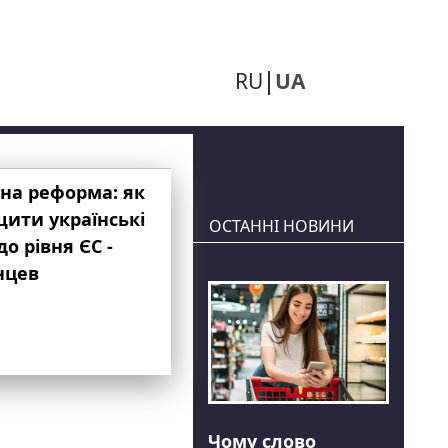
RU
UA
на реформа: як
ити українські
ОСТАННІ НОВИНИ
до рівня ЄС -
нцев
Чому слово