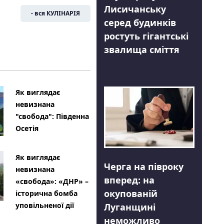
Лисичанську
- вся КУЛІНАРІЯ
серед будинків
ростуть гігантські
звалища сміття
Як виглядає
невизнана
"свобода": Південна
Осетія
Як виглядає
Черга на півроку
невизнана
вперед: на
«свобода»: «ДНР» –
окупованій
історична бомба
уповільненої дії
Луганщині
неможливо