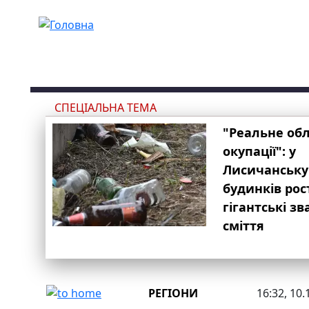
Перейти до основного вмісту
СПЕЦІАЛЬНА ТЕМА
"Реальне об
окупації": у
Лисичанську
будинків рос
гігантські з
сміття
РЕГІОНИ
16:32, 10.