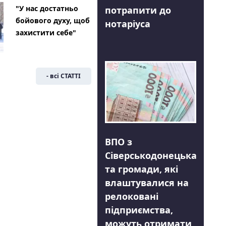
"У нас достатньо
потрапити до
бойового духу, щоб
нотаріуса
захистити себе"
- всі СТАТТІ
ВПО з
Сіверськодонецька
та громади, які
влаштувалися на
релоковані
підприємства,
можуть отримати