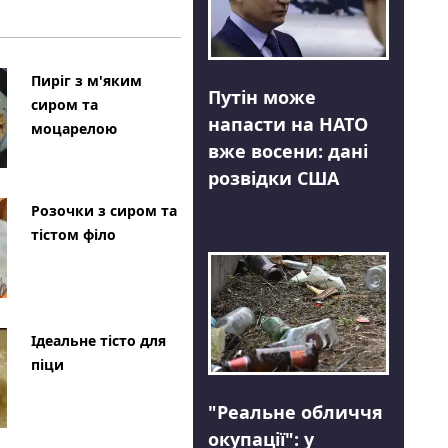
Пиріг з м'яким
Путін може
сиром та
напасти на НАТО
моцарелою
вже восени: дані
розвідки США
Розочки з сиром та
тістом філо
Ідеальне тісто для
піци
"Реальне обличчя
окупації": у