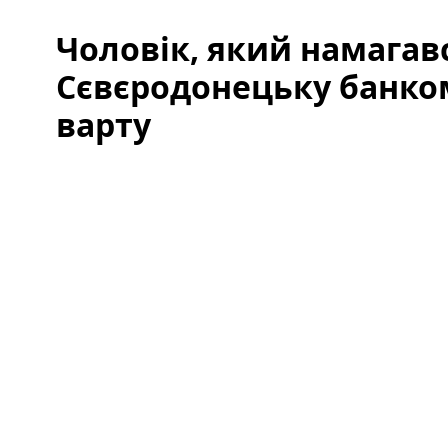
Чоловік, який намагавс
Сєвєродонецьку банком
варту