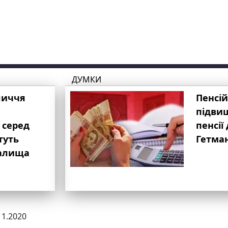
ДУМКИ
личчя
Пенсій
підвищ
 серед
пенсії 
туть
Гетма
валища
11.2020