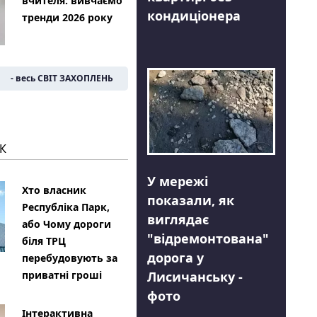
вчителя: вивчаємо
кондиціонера
тренди 2026 року
- весь СВІТ ЗАХОПЛЕНЬ
К
У мережі
Хто власник
показали, як
Республіка Парк,
виглядає
або Чому дороги
"відремонтована"
біля ТРЦ
дорога у
перебудовують за
Лисичанську -
приватні гроші
фото
Інтерактивна