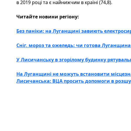
в 2019 році та є найнижчим в країні (74,8).
Читайте новини регіону:
Без паніки: на Луганщині завиють електроси
Сніг, мороз та ожеледь: чи готова Луганщин
У Лисичанську в згорілому будинку рятуваль
На Луганщині не можуть встановити місцез
Лисичанська: ВЦА просить допомоги в розшу