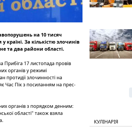
равопорушень на 10 тисяч
у країні. За кількістю злочинів
е та два райони області.
а Прибіга 17 листопада провів
их органів у режимі
ан протидії злочинності на
ляє Час Пік з посиланням на прес-
них органів з порядком денним:
нської області" також взяла
а.
КУЛІНАРІЯ