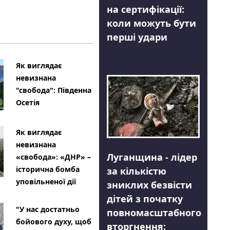
на сертифікації:
коли можуть бути
перші удари
Як виглядає
невизнана
"свобода": Південна
Осетія
Як виглядає
невизнана
Луганщина - лідер
«свобода»: «ДНР» –
історична бомба
за кількістю
уповільненої дії
зниклих безвісти
дітей з початку
"У нас достатньо
повномасштабного
бойового духу, щоб
вторгнення: