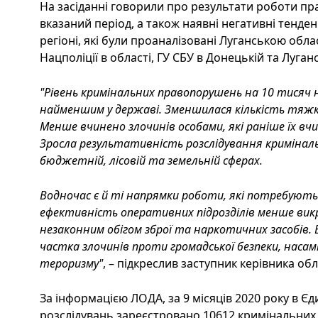
На засіданні говорили про результати роботи пр
вказаний період, а також наявні негативні тенденц
регіоні, які були проаналізовані Луганською обл
Нацполіції в області, ГУ СБУ в Донецькій та Луган
"Рівень кримінальних правопорушень на 10 тисяч н
найменшим у державі. Зменшилася кількість тяжк
Менше вчинено злочинів особами, які раніше їх вч
Зросла результативність розслідування криміналь
бюджетній, лісовій та земельній сферах.
Водночас є й ті напрямки роботи, які потребують
ефективність оперативних підрозділів менше викр
незаконним обігом зброї та наркотичних засобів.
частка злочинів проти громадської безпеки, насам
тероризму"
, – підкреслив заступник керівника об
За інформацією ЛОДА, за 9 місяців 2020 року в Є
розслідувань зареєстровано 10612 кримінальних