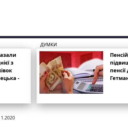
ДУМКИ
казали
Пенсій
ієї з
підвищ
хівок
пенсії 
ецька -
Гетма
11.2020