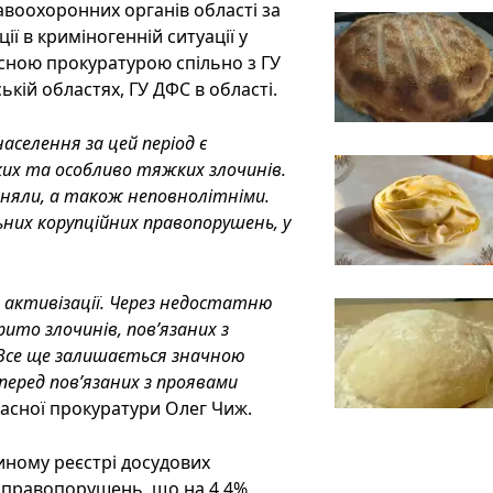
авоохоронних органів області за
ії в криміногенній ситуації у
асною прокуратурою спільно з ГУ
ській областях, ГУ ДФС в області.
аселення за цей період є
их та особливо тяжких злочинів.
иняли, а також неповнолітніми.
них корупційних правопорушень, у
 активізації. Через недостатню
ито злочинів, пов’язаних з
 Все ще залишається значною
перед пов’язаних з проявами
ласної прокуратури Олег Чиж.
диному реєстрі досудових
 правопорушень, що на 4,4%