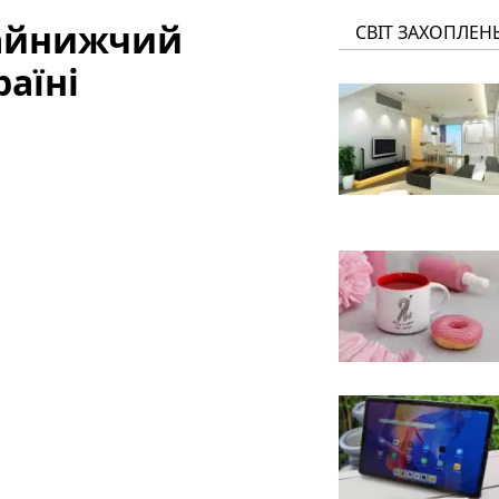
найнижчий
СВІТ ЗАХОПЛЕН
раїні