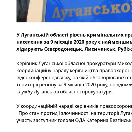
У Луганській області рівень кримінальних п
населення за 9 місяців 2020 року є найменшим 
лідирують Сєвєродонецьк, Лисичанськ, Рубіжн
Керівник Луганської обласної прокуратури Микол
координаційну нараду керівництва правоохоронн
відеоконференцзв'язку, на якій обговорювався ст
території регіону за 9 місяців 2020 року, повідом
службу Луганської обласної прокуратури.
У координаційній нараді керівників правоохорон
"Про стан протидії злочинності на території Луга
участь заступник голови ОДА Катерина Безгінськ