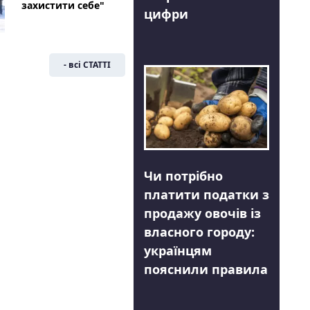
захистити себе"
цифри
- всі СТАТТІ
Чи потрібно
платити податки з
продажу овочів із
власного городу:
українцям
пояснили правила