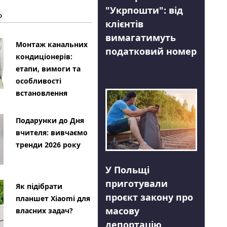
"Укрпошти": від
Ь
клієнтів
вимагатимуть
Монтаж канальних
податковий номер
кондиціонерів:
етапи, вимоги та
особливості
встановлення
Подарунки до Дня
вчителя: вивчаємо
тренди 2026 року
У Польщі
приготували
Як підібрати
проєкт закону про
планшет Xiaomi для
масову
власних задач?
депортацію