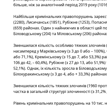
більше, ніж за аналогічний період 2019 року (1016
Найбільше кримінальних правопорушень зареєст
(2280), Лисичанськ (1851), Рубіжне (1253), Попас
(659) районах. Один з найнижчих в області цей по
Біловодському (204) та Міловському (206) района
Зменшилася кількість особливо тяжких злочинів (3
насамперед у Марківському (з 3 до 0 або – 100%),
або 71,1%), Кремінському (з 15 до 7, або 53,3%) р
106 до 42, – 60,4%), Рубіжне (з 27 до 13, або 51,9%
52,1%). Однак, їх кількість зросла в Біловодському (
Білокуракинському (з 3 до 4, або + 33,3%) районах
Зменшилася кількість тяжких злочинів (1960 проти 
частка в загальній структурі злочинності (з 31,2% 
Рівень кримінальних правопорушень на 10 тис. н