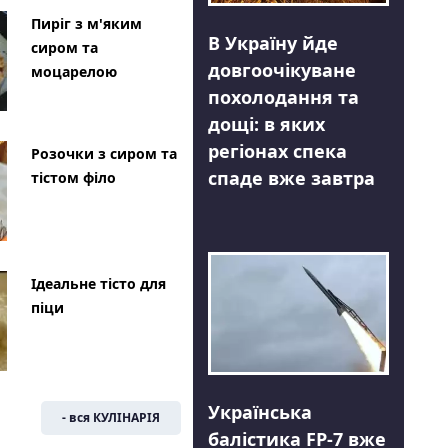
Пиріг з м'яким
В Україну йде
сиром та
довгоочікуване
моцарелою
похолодання та
дощі: в яких
регіонах спека
Розочки з сиром та
спаде вже завтра
тістом філо
Ідеальне тісто для
піци
Українська
- вся КУЛІНАРІЯ
балістика FP-7 вже