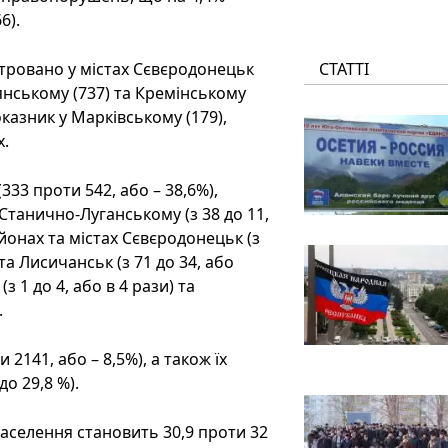
6).
ровано у містах Сєвєродонецьк
СТАТТІ
нянському (737) та Кремінському
казник у Марківському (179),
х.
33 проти 542, або – 38,6%),
 Станично-Луганському (з 38 до 11,
айонах та містах Сєвєродонецьк (з
) та Лисичанськ (з 71 до 34, або
з 1 до 4, або в 4 рази) та
.
2141, або – 8,5%), а також їх
до 29,8 %).
аселення становить 30,9 проти 32