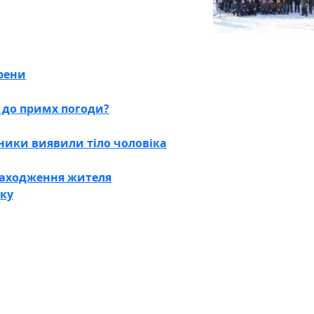
рени
а до примх погоди?
ники виявили тіло чоловіка
находження жителя
ку