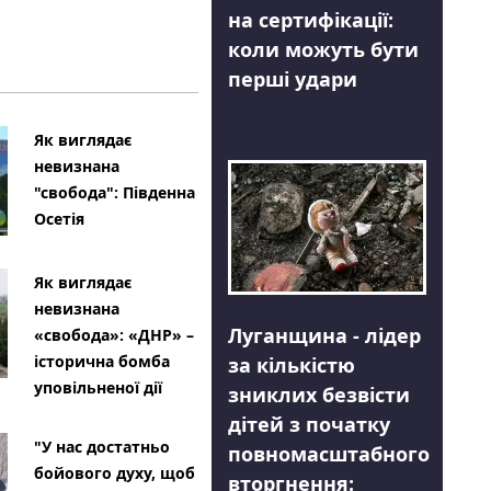
на сертифікації:
коли можуть бути
перші удари
Як виглядає
невизнана
"свобода": Південна
Осетія
Як виглядає
невизнана
Луганщина - лідер
«свобода»: «ДНР» –
історична бомба
за кількістю
уповільненої дії
зниклих безвісти
дітей з початку
"У нас достатньо
повномасштабного
бойового духу, щоб
вторгнення: