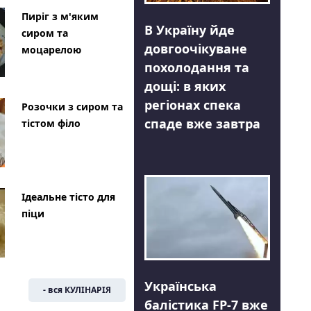
Пиріг з м'яким
В Україну йде
сиром та
довгоочікуване
моцарелою
похолодання та
дощі: в яких
регіонах спека
Розочки з сиром та
спаде вже завтра
тістом філо
Ідеальне тісто для
піци
Українська
- вся КУЛІНАРІЯ
балістика FP-7 вже