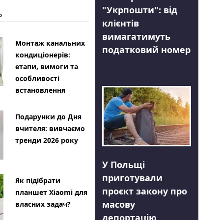
"Укрпошти": від
Ь
клієнтів
вимагатимуть
Монтаж канальних
податковий номер
кондиціонерів:
етапи, вимоги та
особливості
встановлення
Подарунки до Дня
вчителя: вивчаємо
тренди 2026 року
У Польщі
приготували
Як підібрати
проєкт закону про
планшет Xiaomi для
масову
власних задач?
депортацію