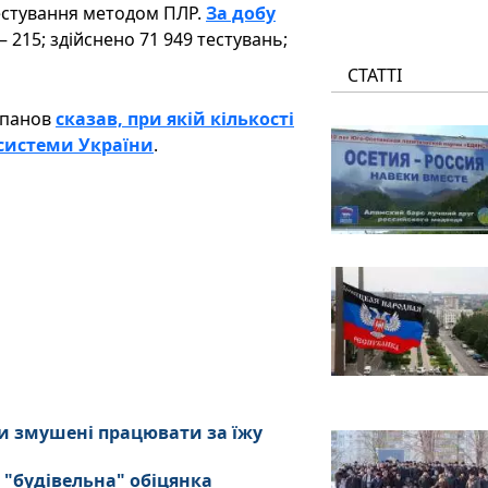
тестування методом ПЛР.
За добу
– 215; здійснено 71 949 тестувань;
СТАТТІ
епанов
сказав, при якій кількості
 системи України
.
и змушені працювати за їжу
 "будівельна" обіцянка