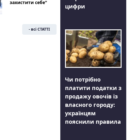
захистити себе"
цифри
- всі СТАТТІ
Чи потрібно
платити податки з
продажу овочів із
власного городу:
українцям
пояснили правила