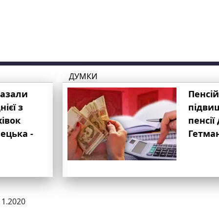
ДУМКИ
казали
Пенсій
ієї з
підвищ
хівок
пенсії 
ецька -
Гетма
11.2020