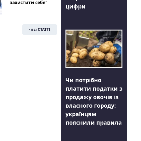
захистити себе"
цифри
- всі СТАТТІ
Чи потрібно
платити податки з
продажу овочів із
власного городу:
українцям
пояснили правила