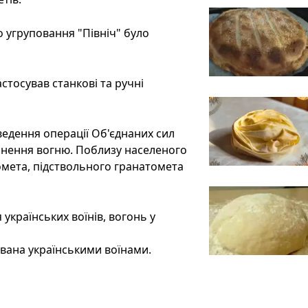
о угруповання "Північ" було
стосував станкові та ручні
оведення операції Об'єднаних сил
нення вогню. Поблизу населеного
омета, підствольного гранатомета
українських воїнів, вогонь у
вана українськими воїнами.