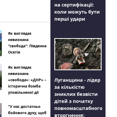
на сертифікації:
коли можуть бути
перші удари
Як виглядає
невизнана
"свобода": Південна
Осетія
Як виглядає
невизнана
Луганщина - лідер
«свобода»: «ДНР» –
історична бомба
за кількістю
уповільненої дії
зниклих безвісти
дітей з початку
"У нас достатньо
повномасштабного
бойового духу, щоб
вторгнення: