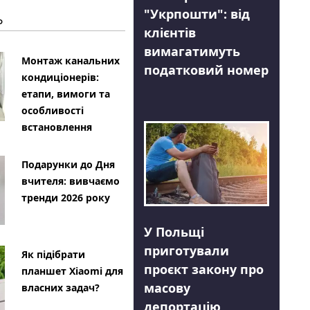
"Укрпошти": від
Ь
клієнтів
вимагатимуть
Монтаж канальних
податковий номер
кондиціонерів:
етапи, вимоги та
особливості
встановлення
Подарунки до Дня
вчителя: вивчаємо
тренди 2026 року
У Польщі
приготували
Як підібрати
проєкт закону про
планшет Xiaomi для
масову
власних задач?
депортацію