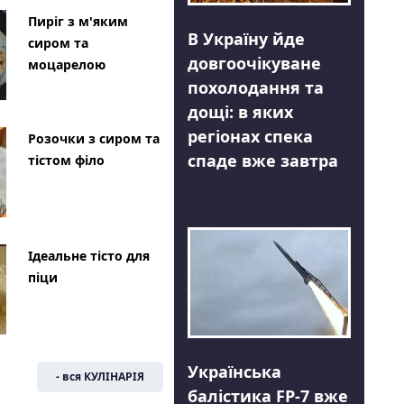
Пиріг з м'яким
В Україну йде
сиром та
довгоочікуване
моцарелою
похолодання та
дощі: в яких
регіонах спека
Розочки з сиром та
спаде вже завтра
тістом філо
Ідеальне тісто для
піци
Українська
- вся КУЛІНАРІЯ
балістика FP-7 вже