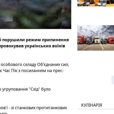
ичі порушили режим припинення
провокував українських воїнів
 особового складу Об'єднаних сил,
є Час Пік з посиланням на прес-
 угруповання "Схід" було
КУЛІНАРІЯ
ов'ї - зі станкових протитанкових
тів.