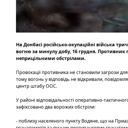
На Донбасі російсько-окупаційні війська тр
вогню за минулу добу, 16 грудня. Противник 
неприцільними обстрілами.
Провокації противника не становили загрози для
тому вогонь у відповідь не відкривали, повідомля
центр штабу ООС.
У районі відповідальності оперативно-тактичного
зафіксовано два ворожих обстріли:
- поблизу населеного пункту Водяне, що на Приаз
гранатометів та ручних протитанкових гранатоме