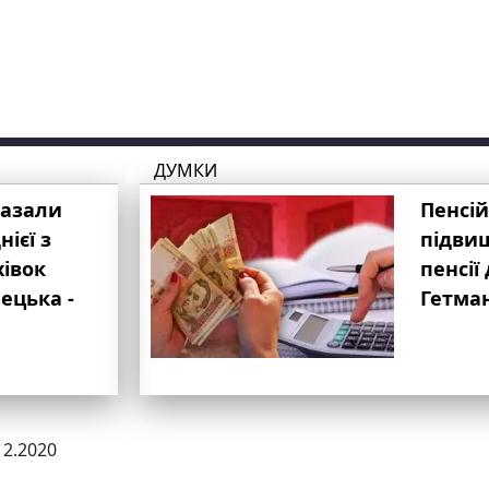
ДУМКИ
казали
Пенсій
ієї з
підвищ
хівок
пенсії 
ецька -
Гетма
12.2020