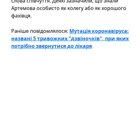
слова співчуття. Деякі зазначили, що знали
Артемова особисто як колегу або як хорошого
фахівця.
Раніше повідомлялося:
Мутація коронавіруса:
названі 5 тривожних "дзвіночків", при яких
потрібно звернутися до лікаря