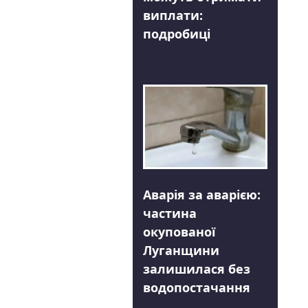
виплати:
подробиці
Аварія за аварією:
частина
окупованої
Луганщини
залишилася без
водопостачання