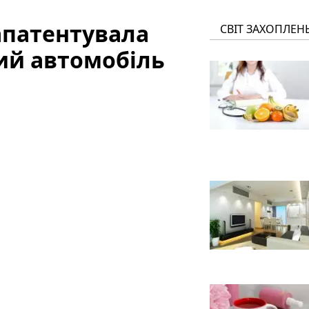
апатентувала
СВІТ ЗАХОПЛЕН
ий автомобіль