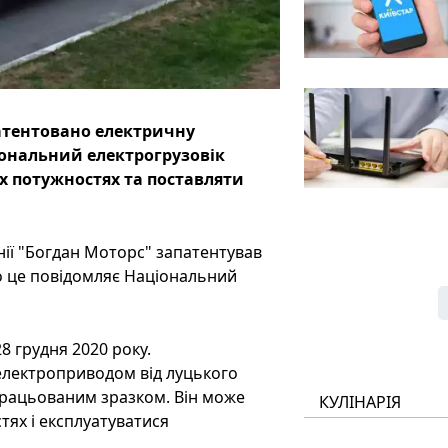
атентовано електричну
ональний електрогрузовік
х потужностях та поставляти
ії "Богдан Моторс" запатентував
о це повідомляє Національний
8 грудня 2020 року.
електроприводом від луцького
працьованим зразком. Він може
КУЛІНАРІЯ
ях і експлуатуватися