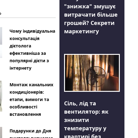
"знижка" змушує
Ь
витрачати більше
грошей? Секрети
маркетингу
Чому індивідуальна
консультація
дієтолога
ефективніша за
популярні дієти з
інтернету
Монтаж канальних
кондиціонерів:
етапи, вимоги та
Сіль, лід та
особливості
вентилятор: як
встановлення
знизити
температуру у
Подарунки до Дня
квартирі без