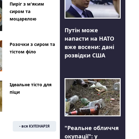
Пиріг з м'яким
сиром та
моцарелою
Путін може
напасти на НАТО
Розочки з сиром та
вже восени: дані
тістом філо
розвідки США
Ідеальне тісто для
піци
- вся КУЛІНАРІЯ
"Реальне обличчя
окупації": у