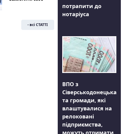
потрапити до
нотаріуса
- всі СТАТТІ
ВПО з
Сіверськодонецька
та громади, які
влаштувалися на
релоковані
підприємства,
можуть отримати