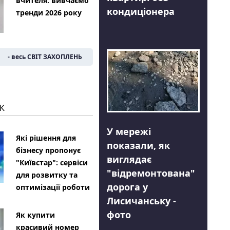
вчителя: вивчаємо
кондиціонера
тренди 2026 року
- весь СВІТ ЗАХОПЛЕНЬ
К
У мережі
Які рішення для
показали, як
бізнесу пропонує
виглядає
"Київстар": сервіси
"відремонтована"
для розвитку та
дорога у
оптимізації роботи
Лисичанську -
фото
Як купити
красивий номер