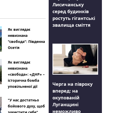
Лисичанську
серед будинків
ростуть гігантські
звалища сміття
Як виглядає
невизнана
"свобода": Південна
Осетія
Як виглядає
невизнана
«свобода»: «ДНР» –
історична бомба
Черга на півроку
уповільненої дії
вперед: на
окупованій
"У нас достатньо
Луганщині
бойового духу, щоб
неможливо
захистити себе"