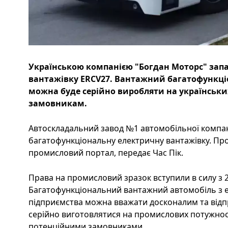
Українською компанією "Богдан Моторс" зап
вантажівку ERCV27. Вантажний багатофункці
можна буде серійно виробляти на українськи
замовникам.
Автоскладальний завод №1 автомобільної компан
багатофункціональну електричну вантажівку. Пр
промисловий портал, передає Час Пік.
Права на промисловий зразок вступили в силу з 2
Багатофункціональний вантажний автомобіль з 
підприємства можна вважати досконалим та від
серійно виготовлятися на промислових потужност
потенційними замовниками.