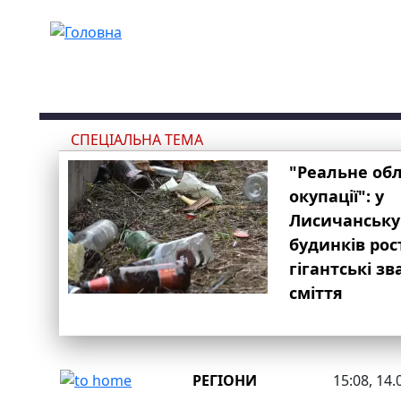
Перейти до основного вмісту
СПЕЦІАЛЬНА ТЕМА
"Реальне об
окупації": у
Лисичанську
будинків рос
гігантські з
сміття
РЕГІОНИ
15:08, 14.