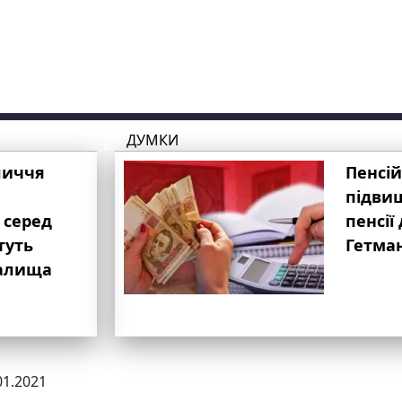
ДУМКИ
личчя
Пенсій
підвищ
 серед
пенсії 
туть
Гетма
валища
01.2021