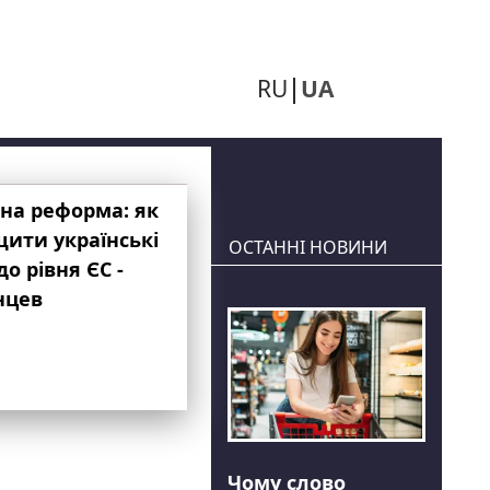
RU
UA
на реформа: як
ити українські
ОСТАННІ НОВИНИ
до рівня ЄС -
нцев
Чому слово