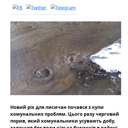
Новий рік для лисичан почався з купи
комунальних проблем. Цього разу черговий
порив, який комунальники усувають добу,
залишив без води кілька будинків в районі