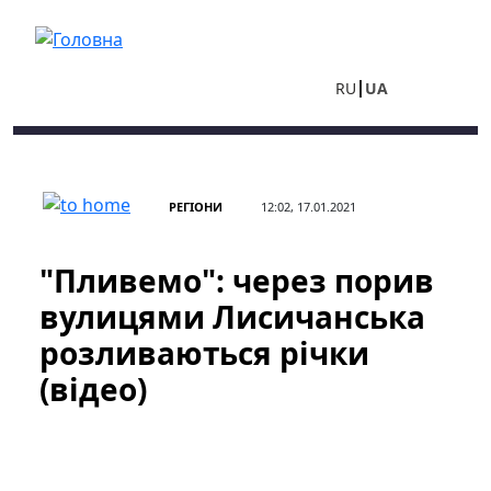
Перейти до основного вмісту
RU
UA
РЕГІОНИ
12:02, 17.01.2021
"Пливемо": через порив
вулицями Лисичанська
розливаються річки
(відео)