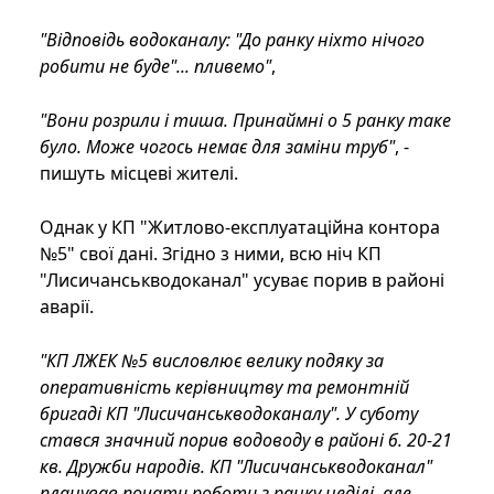
"Відповідь водоканалу: "До ранку ніхто нічого
робити не буде"... пливемо"
,
"Вони розрили і тиша. Принаймні о 5 ранку таке
було. Може чогось немає для заміни труб"
, -
пишуть місцеві жителі.
Однак у КП "Житлово-експлуатаційна контора
№5" свої дані. Згідно з ними, всю ніч КП
"Лисичанськводоканал" усуває порив в районі
аварії.
"КП ЛЖЕК №5 висловлює велику подяку за
оперативність керівництву та ремонтній
бригаді КП "Лисичанськводоканалу". У суботу
стався значний порив водоводу в районі б. 20-21
кв. Дружби народів. КП "Лисичанськводоканал"
планував почати роботи з ранку неділі, але