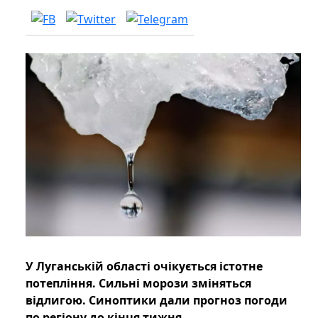
У Луганській області очікується істотне
потепління. Сильні морози зміняться
відлигою. Синоптики дали прогноз погоди
по регіону до кінця тижня.