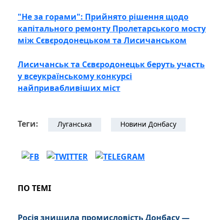
"Не за горами": Прийнято рішення щодо
капітального ремонту Пролетарського мосту
між Сєвєродонецьком та Лисичанськом
Лисичанськ та Сєвєродонецьк беруть участь
у всеукраїнському конкурсі
найпривабливіших міст
Теги:
Луганська
Новини Донбасу
ПО ТЕМІ
Росія знищила промисловість Донбасу —